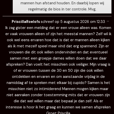
mannen hun afstand houden. En daarbij lopen wij
regelmatig de bios in ter controle. Mvg,
Wi
…
de
PriscillaRoelofs
schreef op
5 augustus 2026
om
12:33
me
Ik zag gister een melding dat er een vrouw alleen was. Komen
er vaak vrouwen alleen of zijn het meestal mannen? Zelf wil ik
ook wel eens ervaren hoe dat is dat er mannen alleen kijken
als ik met mezelf speel maar vind dat erg spannend. Zijn er
vrouwen die dit ook willen ondervinden en dat eventueel
samen met een groepje dames willen doen dat we daar
afspreken? Dan voelt het misschien ook veiliger. Mijn vraag is
of er vrouwen tussen de 30 en 50 zijn die ook willen
ontdekken en ervaren en om aanstaande vrijdag in de
namiddag af te spreken met elkaar bij cupido? Samen is het
misschien niet zo intimiderend Mannen mogen kijken maar
niet aanraken zonder toestemming mits dat er vrouwen zijn
die dat wel willen maar dat bepaal je dan zelf. Als er
interesse is hoor ik het graag en kunnen we samen afspreken
Groet Priscilla