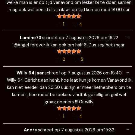
welke man is er op tijd vanavond om lekker bi te doen samen
mag ook wel een stel zijn ik wil op tijd komen rond 18.00 uur
1
4
Wi
…
de
Lamine73
schreef op
7 augustus 2026
om
16:22
me
@Angel forever ik kan ook om half 6! Dus zeg het maar
0
5
Wi
…
de
Willy 64 jaar
schreef op
7 augustus 2026
om
15:40
me
Willy 64 Gericht aan henk, hoe laat kun je komen Vanavond ik
kan niet eerder dan 20.30 uur. zijn er meer liefhebbers om te
komen , hoe meer bezoekers vindt ik gezellig en geil wel
graag doeners !!! Gr willy
1
4
Wi
…
de
Andre
schreef op
7 augustus 2026
om
15:32
me