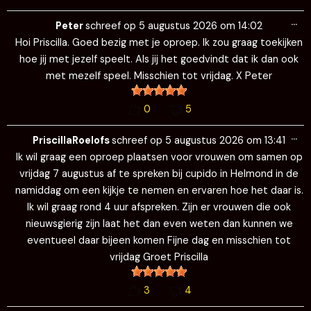
Wi
…
de
Peter
schreef op
5 augustus 2026
om
14:02
me
Hoi Priscilla. Goed bezig met je oproep. Ik zou graag toekijken
hoe jij met jezelf speelt. Als jij het goedvindt dat ik dan ook
met mezelf speel. Misschien tot vrijdag. X Peter
0
5
Wi
…
de
PriscillaRoelofs
schreef op
5 augustus 2026
om
13:41
me
Ik wil graag een oproep plaatsen voor vrouwen om samen op
vrijdag 7 augustus af te spreken bij cupido in Helmond in de
namiddag om een kijkje te nemen en ervaren hoe het daar is.
Ik wil graag rond 4 uur afspreken. Zijn er vrouwen die ook
nieuwsgierig zijn laat het dan even weten dan kunnen we
eventueel daar bijeen komen Fijne dag en misschien tot
vrijdag Groet Priscilla
3
4
Wi