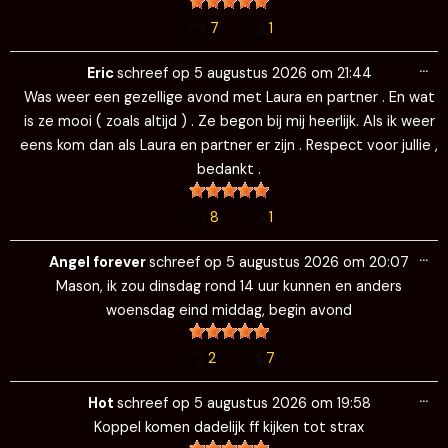
7
1
Wi
…
de
Eric
schreef op
5 augustus 2026
om
21:44
me
Was weer een gezellige avond met Laura en partner . En wat
is ze mooi ( zoals altijd ) . Ze begon bij mij heerlijk. Als ik weer
eens kom dan als Laura en partner er zijn . Respect voor jullie ,
bedankt .
8
1
Wi
…
de
Angel forever
schreef op
5 augustus 2026
om
20:07
me
Mason, ik zou dinsdag rond 14 uur kunnen en anders
woensdag eind middag, begin avond
2
7
Wi
…
de
Hot
schreef op
5 augustus 2026
om
19:58
me
Koppel komen dadelijk ff kijken tot strax