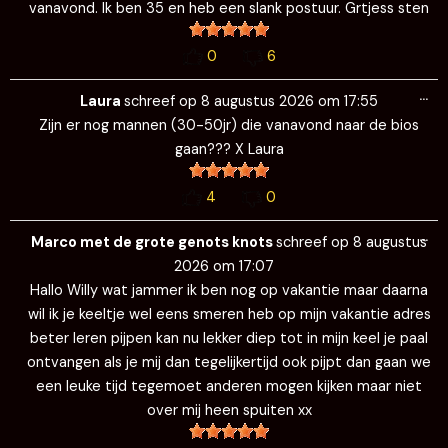
vanavond. Ik ben 35 en heb een slank postuur. Grtjess sten
0
6
Wi
…
de
Laura
schreef op
8 augustus 2026
om
17:55
me
Zijn er nog mannen (30-50jr) die vanavond naar de bios
gaan??? X Laura
4
0
Wi
…
de
Marco met de grote genots knots
schreef op
8 augustus
me
2026
om
17:07
Hallo Willy wat jammer ik ben nog op vakantie maar daarna
wil ik je keeltje wel eens smeren heb op mijn vakantie adres
beter leren pijpen kan nu lekker diep tot in mijn keel je paal
ontvangen als je mij dan tegelijkertijd ook pijpt dan gaan we
een leuke tijd tegemoet anderen mogen kijken maar niet
over mij heen spuiten xx