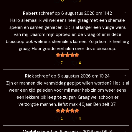
0
5
Wi
…
de
Robert
schreef op
6 augustus 2026
om
11:42
me
Hallo allemaal ik wil wel eens heel graag met een shemale
spelen en samen genieten. Dit is al langer een vurige wens
van mij. Daarom mijn oproep en de vraag of er in deze
bioscoop ook weleens shemale s komen. Zo ja kom ik heel erg
graag. Hoor goede verhalen over deze bioscoop.
0
4
Wi
…
de
Rick
schreef op
6 augustus 2026
om
10:24
me
Zijn er mannen die vanmiddag gepijpt willen worden? Het is al
weer een tijd geleden voor mij maar heb zin om weer eens
een lekkere pik leeg te zuigen! Graag wel schoon er
verzorgde mannen, liefst max 40jaar. Ben zelf 37.
0
4
Wi
…
de
Vanbil
schreef op
6 augustus 2026
om
09:51