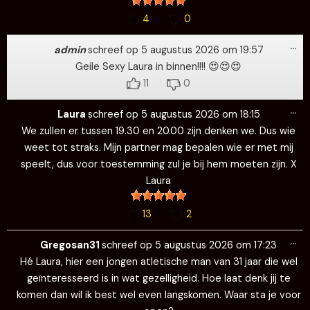
4
0
Wi
…
de
admin
schreef op
5 augustus 2026
om
19:57
me
Geile Sexy Laura in binnen!!!! 😍😍😍
11
0
Wi
…
de
Laura
schreef op
5 augustus 2026
om
18:15
me
We zullen er tussen 19.30 en 20.00 zijn denken we. Dus wie
weet tot straks. Mijn partner mag bepalen wie er met mij
speelt, dus voor toestemming zul je bij hem moeten zijn. X
Laura
13
2
Wi
…
de
Gregosan31
schreef op
5 augustus 2026
om
17:23
me
Hé Laura, hier een jongen atletische man van 31 jaar die wel
geïnteresseerd is in wat gezelligheid. Hoe laat denk jij te
komen dan wil ik best wel even langskomen. Waar sta je voor