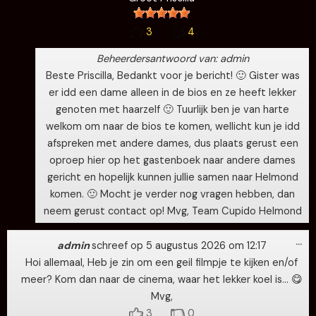
3
4
Beheerdersantwoord van: admin
Beste Priscilla, Bedankt voor je bericht! 🙂 Gister was
er idd een dame alleen in de bios en ze heeft lekker
genoten met haarzelf 🙂 Tuurlijk ben je van harte
welkom om naar de bios te komen, wellicht kun je idd
afspreken met andere dames, dus plaats gerust een
oproep hier op het gastenboek naar andere dames
gericht en hopelijk kunnen jullie samen naar Helmond
komen. 🙂 Mocht je verder nog vragen hebben, dan
neem gerust contact op! Mvg, Team Cupido Helmond
Wi
…
de
admin
schreef op
5 augustus 2026
om
12:17
me
Hoi allemaal, Heb je zin om een geil filmpje te kijken en/of
meer? Kom dan naar de cinema, waar het lekker koel is… 😋
Mvg,
3
0