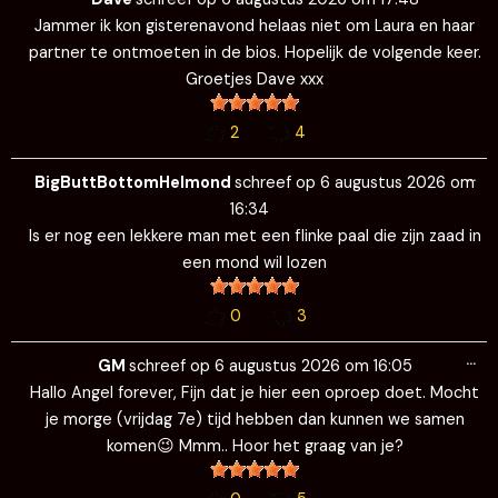
me
Jammer ik kon gisterenavond helaas niet om Laura en haar
partner te ontmoeten in de bios. Hopelijk de volgende keer.
Groetjes Dave xxx
2
4
Wi
…
de
BigButtBottomHelmond
schreef op
6 augustus 2026
om
me
16:34
Is er nog een lekkere man met een flinke paal die zijn zaad in
een mond wil lozen
0
3
Wi
…
de
GM
schreef op
6 augustus 2026
om
16:05
me
Hallo Angel forever, Fijn dat je hier een oproep doet. Mocht
je morge (vrijdag 7e) tijd hebben dan kunnen we samen
komen😉 Mmm.. Hoor het graag van je?