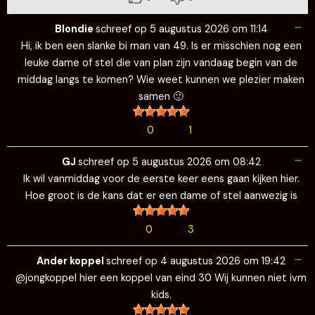
Wi
…
de
Blondie
schreef op
5 augustus 2026
om
11:14
me
Hi, ik ben een slanke bi man van 49. Is er misschien nog een
leuke dame of stel die van plan zijn vandaag begin van de
middag langs te komen? Wie weet kunnen we plezier maken
samen 🙂
0
1
Wi
…
de
GJ
schreef op
5 augustus 2026
om
08:42
me
Ik wil vanmiddag voor de eerste keer eens gaan kijken hier.
Hoe groot is de kans dat er een dame of stel aanwezig is
0
3
Wi
…
de
Ander koppel
schreef op
4 augustus 2026
om
19:42
me
@jongkoppel hier een koppel van eind 30 Wij kunnen niet ivm
kids.