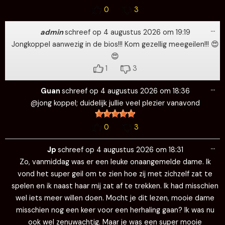
0
3
Wi
…
de
admin
schreef op
4 augustus 2026
om
19:19
me
Jongkoppel aanwezig in de bios!!! Kom gezellig meegeilen!!! 😍
😍
1
3
Wi
…
de
Guan
schreef op
4 augustus 2026
om
18:36
me
@jong koppel; duidelijk jullie veel plezier vanavond
0
3
Wi
…
de
Jp
schreef op
4 augustus 2026
om
18:31
me
Zo, vanmiddag was er een leuke onaangemelde dame. Ik
vond het super geil om te zien hoe zij met zichzelf zat te
spelen en ik naast haar mij zat af te trekken. Ik had misschien
wel iets meer willen doen. Mocht je dit lezen, mooie dame
misschien nog een keer voor een herhaling gaan? Ik was nu
ook wel zenuwachtig. Maar je was een super mooie