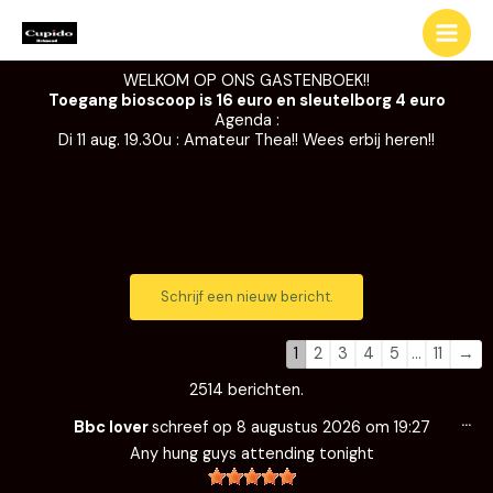
Ga
naar
de
WELKOM OP ONS GASTENBOEK!!
inhoud
Toegang bioscoop is 16 euro en sleutelborg 4 euro
Agenda :
Di 11 aug. 19.30u : Amateur Thea!! Wees erbij heren!!
Navigatie
Navigatie
door
door
de
de
1
2
3
4
5
…
11
→
gastenboek-
gastenboek-
2514 berichten.
lijst
lijst
Wi
…
de
Bbc lover
schreef op
8 augustus 2026
om
19:27
me
Any hung guys attending tonight