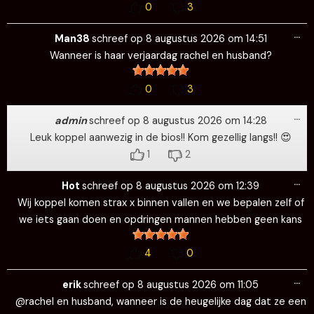
0
3
Wi
…
de
Man38
schreef op
8 augustus 2026
om
14:51
me
Wanneer is haar verjaardag rachel en husband?
0
3
Wi
…
de
admin
schreef op
8 augustus 2026
om
14:28
me
Leuk koppel aanwezig in de bios!! Kom gezellig langs!! 😍
1
2
Wi
…
de
Hot
schreef op
8 augustus 2026
om
12:39
me
Wij koppel komen strax x binnen vallen en we bepalen zelf of
we iets gaan doen en opdringen mannen hebben geen kans
4
0
Wi
…
de
erik
schreef op
8 augustus 2026
om
11:05
me
@rachel en husband, wanneer is de heugelijke dag dat ze een