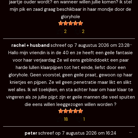
jaartje ouder wordt? en wanneer willen jullie komen? ik stel
mijn pik en zaad graag beschikbaar in haar mondje door de
gloryhole
2
2
Wi
…
de
rachel + husband
schreef op
7 augustus 2026
om
23:28
me
Hallo mijn vriendin is in de 40 en ze heeft een geile fantasie
voor haar verjaardag Ze wil eens geblinddoekt een paar
harde lullen klaarpijpen tot het einde, liefst door een
gloryhole. Geen voorstel, geen geile praat, gewoon op haar
knietjes en pijpen. Ze wil geen penetratie maar likt en slikt
wel alles. Ik wil toekijken, en sta achter haar om haar klaar te
vingeren als ze jullie pijpt zijn er geile mannen die veel spuiten
die eens willen leeggezogen willen worden ?
18
1
Wi
…
de
peter
schreef op
7 augustus 2026
om
16:24
me