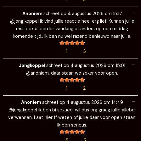
Wi
…
de
Anoniem
schreef op
4 augustus 2026
om
15:17
me
@jong koppel ik vind jullie reactie heel erg lief. Kunnen jullie
mss ook al eerder vandaag of anders op een middag
komende tijd.. Ik ben nu wel razend benieuwd naar jullie.
1
3
Wi
…
de
Jongkoppel
schreef op
4 augustus 2026
om
15:01
me
@anoniem, daar staan we zeker voor open.
1
2
Wi
…
de
Anoniem
schreef op
4 augustus 2026
om
14:49
me
@jong koppel ik ben bi sexueel wil dus erg graag jullie allebei
verwennen. Laat hier ff weten of jullie daar voor open staan.
Ik ben serieus.
3
2