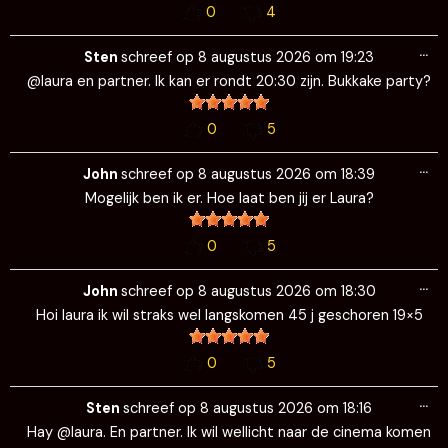
0
4
Wi
…
de
Sten
schreef op
8 augustus 2026
om
19:23
me
@laura en partner. Ik kan er rondt 20:30 zijn. Bukkake party?
0
5
Wi
…
de
John
schreef op
8 augustus 2026
om
18:39
me
Mogelijk ben ik er. Hoe laat ben jij er Laura?
0
5
Wi
…
de
John
schreef op
8 augustus 2026
om
18:30
me
Hoi laura ik wil straks wel langskomen 45 j geschoren 19×5
0
5
Wi
…
de
Sten
schreef op
8 augustus 2026
om
18:16
me
Hay @laura. En partner. Ik wil wellicht naar de cinema komen