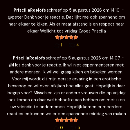
Wi
…
de
PriscillaRoelofs
schreef op
5 augustus 2026
om
14:10
me
@peter Dank voor je reactie. Dat lijkt me ook spannend om
naar elkaar te kijken. Als er maar afstand is en respect naar
elkaar Wellicht tot vrijdag Groet Priscilla
1
4
Wi
…
de
PriscillaRoelofs
schreef op
5 augustus 2026
om
14:07
me
@Hot dank voor je reactie. Ik wil niet experimenteren met
andere mensen. Ik wil wel graag kijken en bekeken worden.
Voor mij wordt dit mijn eerste ervaring in een erotische
bioscoop en wil even afkijken hoe alles gaat. Hopelijk is daar
begrip voor? Misschien zijn er andere vrouwen die op vrijdag
ook komen en daar wel behoefte aan hebben om met u en
uw vriendin te ondernemen. Hopelijk komen er meerdere
reacties en kunnen we er een spannende middag van maken
0
5