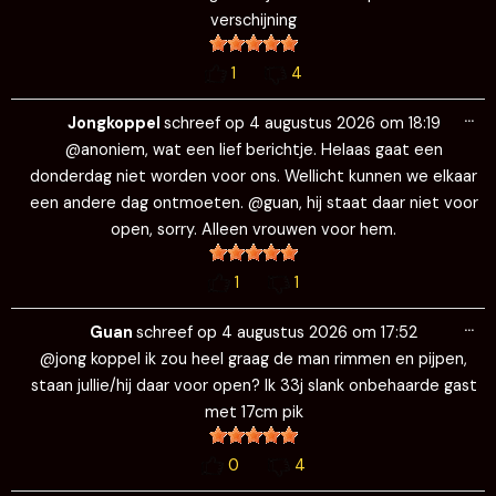
verschijning
1
4
Wi
…
de
Jongkoppel
schreef op
4 augustus 2026
om
18:19
me
@anoniem, wat een lief berichtje. Helaas gaat een
donderdag niet worden voor ons. Wellicht kunnen we elkaar
een andere dag ontmoeten. @guan, hij staat daar niet voor
open, sorry. Alleen vrouwen voor hem.
1
1
Wi
…
de
Guan
schreef op
4 augustus 2026
om
17:52
me
@jong koppel ik zou heel graag de man rimmen en pijpen,
staan jullie/hij daar voor open? Ik 33j slank onbehaarde gast
met 17cm pik
0
4