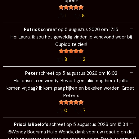
open?
1
8
Wi
…
de
Patrick
schreef op
5 augustus 2026
om
17:15
me
Hoi Laura, ik zou het geweldig vinden je vanavond weer bij
Cupido te zien!
8
2
Wi
…
de
Peter
schreef op
5 augustus 2026
om
16:02
me
Hoi priscilla en wendy. Bevestigen juliie nog hier of jullie
komen vrijdag? Ik kom graag kijken en bekeken worden. Groet,
Peter x
0
7
Wi
…
de
PriscillaRoelofs
schreef op
5 augustus 2026
om
15:34
me
@Wendy Boersma Hallo Wendy, dank voor uw reactie en dat