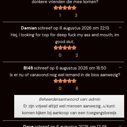
donkere vrienden die mee komen?
1
3
Wi
…
de
Damian
schreef op
6 augustus 2026
om
22:13
me
Hej, i looking for top for deep fuck my ass and mouth, im
good slut,
0
2
Wi
…
de
BI48
schreef op
6 augustus 2026
om
18:50
me
Is er nu of vanavond nog wel iemand in de bios aanwezig?
0
6
Beheerdersantwoord van: admin
Er zijn vrijwel altijd wel mensen aanwezig…u kunt
komen kijken bij aankoop van een toegangsbewijs
Wi
…
de
Dave
schreef op
6 augustus 2026
om
17:48