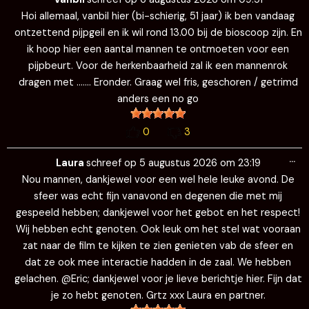
me
Hoi allemaal, vanbil hier (bi-schierig, 51 jaar) ik ben vandaag
ontzettend pijpgeil en ik wil rond 13.00 bij de bioscoop zijn. En
ik hoop hier een aantal mannen te ontmoeten voor een
pijpbeurt. Voor de herkenbaarheid zal ik een mannenrok
dragen met ……. Eronder. Graag wel fris, geschoren / getrimd
anders een no go
0
3
Wi
…
de
Laura
schreef op
5 augustus 2026
om
23:19
me
Nou mannen, dankjewel voor een wel hele leuke avond. De
sfeer was echt fijn vanavond en degenen die met mij
gespeeld hebben; dankjewel voor het gebot en het respect!
Wij hebben echt genoten. Ook leuk om het stel wat vooraan
zat naar de film te kijken te zien genieten vab de sfeer en
dat ze ook mee interactie hadden in de zaal. We hebben
gelachen. @Eric; dankjewel voor je lieve berichtje hier. Fijn dat
je zo hebt genoten. Grtz xxx Laura en partner.