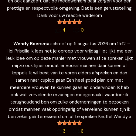
en ook aangeeft dat de medewerkers daar zorgen voor een
prettige en respectvolle omgeving. Dat is een geruststelling.
Dank voor uw reactie wederom
4
0
Wi
…
de
Wendy Boersma
schreef op
5 augustus 2026
om
15:12
me
Hoi Priscilla Ik lees net je oproep voor vrijdag Het lijkt me een
leuk idee om op deze manier met vrouwen af te spreken Lijkt
mij zo ook fijner omdat er vooral mannen daar komen of
koppels Ik wil best van te voren elders afspreken en dan
samen naar cupido gaan Een heel goed plan om met
meerdere vrouwen te kunnen gaan en ondervinden Ik heb
ook wat vervelende ervaringen meegemaakt waardoor ik
terughoudend ben om zulke ondernemingen te bezoeken
omdat mannen vaak opdringerig of vervelend kunnen zijn Ik
ben zeker geïnteresseerd om af te spreken Knuffel Wendy x
3
6