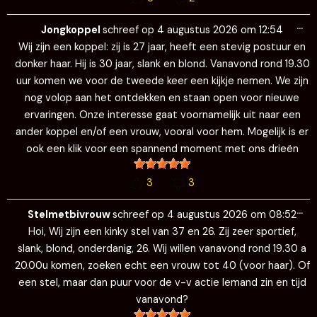
Wi
…
de
Jongkoppel
schreef op
4 augustus 2026
om
12:54
me
Wij zijn een koppel: zij is 27 jaar, heeft een stevig postuur en
donker haar. Hij is 30 jaar, slank en blond. Vanavond rond 19.30
uur komen we voor de tweede keer een kijkje nemen. We zijn
nog volop aan het ontdekken en staan open voor nieuwe
ervaringen. Onze interesse gaat voornamelijk uit naar een
ander koppel en/of een vrouw, vooral voor hem. Mogelijk is er
ook een klik voor een spannend moment met ons drieën
3
3
Wi
…
de
Stelmetbivrouw
schreef op
4 augustus 2026
om
08:52
me
Hoi, Wij zijn een kinky stel van 37 en 26. Zij zeer sportief,
slank, blond, onderdanig, 26. Wij willen vanavond rond 19.30 a
20.00u komen, zoeken echt een vrouw tot 40 (voor haar). Of
een stel, maar dan puur voor de v-v actie Iemand zin en tijd
vanavond?