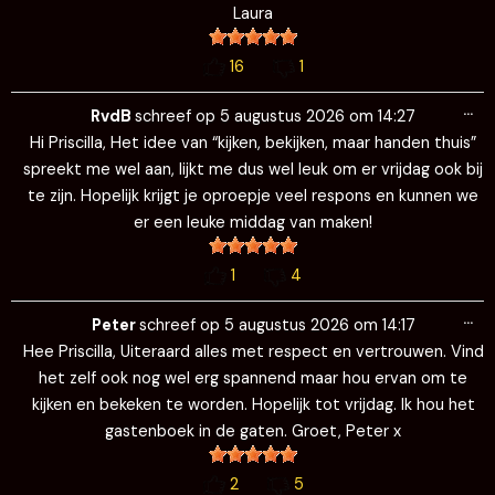
Laura
16
1
Wi
…
de
RvdB
schreef op
5 augustus 2026
om
14:27
me
Hi Priscilla, Het idee van “kijken, bekijken, maar handen thuis”
spreekt me wel aan, lijkt me dus wel leuk om er vrijdag ook bij
te zijn. Hopelijk krijgt je oproepje veel respons en kunnen we
er een leuke middag van maken!
1
4
Wi
…
de
Peter
schreef op
5 augustus 2026
om
14:17
me
Hee Priscilla, Uiteraard alles met respect en vertrouwen. Vind
het zelf ook nog wel erg spannend maar hou ervan om te
kijken en bekeken te worden. Hopelijk tot vrijdag. Ik hou het
gastenboek in de gaten. Groet, Peter x
2
5