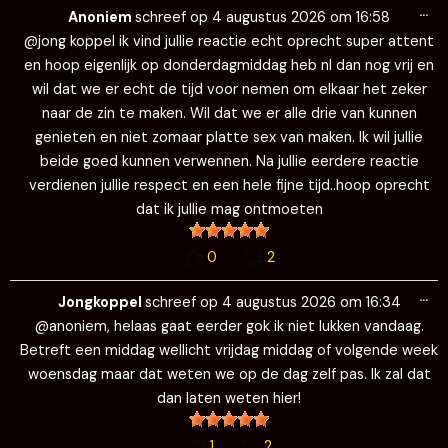
Wi
…
de
Anoniem
schreef op
4 augustus 2026
om
16:58
me
@jong koppel ik vind jullie reactie echt oprecht super attent
en hoop eigenlijk op donderdagmiddag heb nl dan nog vrij en
wil dat we er echt de tijd voor nemen om elkaar het zeker
naar de zin te maken. Wil dat we er alle drie van kunnen
genieten en niet zomaar platte sex van maken. Ik wil jullie
beide goed kunnen verwennen. Na jullie eerdere reactie
verdienen jullie respect en een hele fijne tijd..hoop oprecht
dat ik jullie mag ontmoeten
0
2
Wi
…
de
Jongkoppel
schreef op
4 augustus 2026
om
16:34
me
@anoniem, helaas gaat eerder gok ik niet lukken vandaag.
Betreft een middag wellicht vrijdag middag of volgende week
woensdag maar dat weten we op de dag zelf pas. Ik zal dat
dan laten weten hier!
1
2