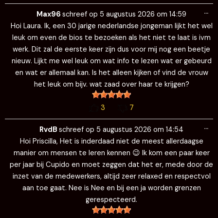
Wi
…
de
Max96
schreef op
5 augustus 2026
om
14:59
me
Hoi Laura. Ik, een 30 jarige nederlandse jongeman lijkt het wel
leuk om even de bios te bezoeken als het niet te laat is ivm
werk. Dit zal de eerste keer zijn dus voor mij nog een beetje
nieuw. Lijkt me wel leuk om wat info te lezen wat er gebeurd
en wat er allemaal kan. Is het alleen kijken of vind de vrouw
het leuk om bijv. wat zaad over haar te krijgen?
3
7
Wi
…
de
RvdB
schreef op
5 augustus 2026
om
14:54
me
Hoi Priscilla, Het is inderdaad niet de meest allerdaagse
manier om mensen te leren kennen 😉 Ik kom een paar keer
per jaar bij Cupido en moet zeggen dat het er, mede door de
inzet van de medewerkers, altijd zeer relaxed en respectvol
aan toe gaat. Nee is Nee en bij een ja worden grenzen
gerespecteerd.