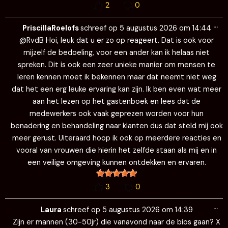
2
0
Wi
…
de
PriscillaRoelofs
schreef op
5 augustus 2026
om
14:44
me
@RvdB Hoi, leuk dat u er zo op reageert. Dat is ook voor
mijzelf de bedoeling, voor een ander kan ik helaas niet
spreken. Dit is ook een zeer unieke manier om mensen te
leren kennen moet ik bekennen maar dat neemt niet weg
dat het een erg leuke ervaring kan zijn. Ik ben even wat meer
aan het lezen op het gastenboek en lees dat de
medewerkers ook vaak geprezen worden voor hun
benadering en behandeling naar klanten dus dat steld mij ook
meer gerust. Uiteraard hoop ik ook op meerdere reacties en
vooral van vrouwen die hierin het zelfde staan als mij en in
een veilige omgeving kunnen ontdekken en ervaren.
3
0
Wi
…
de
Laura
schreef op
5 augustus 2026
om
14:39
me
Zijn er mannen (30-50jr) die vanavond naar de bios gaan? X