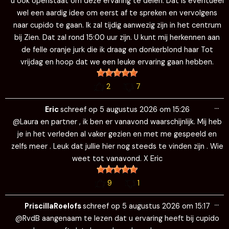
u ook openstaat om deze ervaring te delen. Dat is eventueel
wel een aardig idee om eerst af te spreken en vervolgens
naar cupido te gaan. Ik zal tijdig aanwezig zijn in het centrum
bij Zien. Dat zal rond 15:00 uur zijn. U kunt mij herkennen aan
de felle oranje jurk die ik draag en donkerblond haar Tot
vrijdag en hoop dat we een leuke ervaring gaan hebben.
2
7
Wi
…
de
Eric
schreef op
5 augustus 2026
om
15:26
me
@Laura en partner , ik ben er vanavond waarschijnlijk. Mij heb
je in het verleden al vaker gezien en met me gespeeld en
zelfs meer . Leuk dat jullie hier nog steeds te vinden zijn . Wie
weet tot vanavond. X Eric
9
1
Wi
…
de
PriscillaRoelofs
schreef op
5 augustus 2026
om
15:17
me
@RvdB aangenaam te lezen dat u ervaring heeft bij cupido