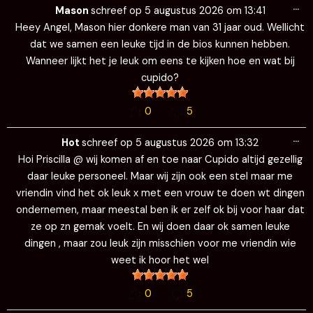
…
de
Mason
schreef op
5 augustus 2026
om
13:41
me
Heey Angel, Mason hier donkere man van 31 jaar oud. Wellicht
dat we samen een leuke tijd in de bios kunnen hebben.
Wanneer lijkt het je leuk om eens te kijken hoe en wat bij
cupido?
0
5
Wi
…
de
Hot
schreef op
5 augustus 2026
om
13:32
me
Hoi Priscilla @ wij komen af en toe naar Cupido altijd gezellig
daar leuke personeel. Maar wij zijn ook een stel maar me
vriendin vind het ok leuk x met een vrouw te doen wt dingen
ondernemen, maar meestal ben ik er zelf ok bij voor haar dat
ze op zn gemak voelt. En wij doen daar ok samen leuke
dingen , maar zou leuk zijn misschien voor me vriendin wie
weet ik hoor het wel
0
5