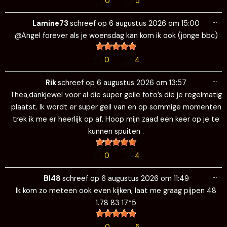
0
5
Wi
…
de
Lamine73
schreef op
6 augustus 2026
om
15:00
me
@Angel forever als je woensdag kan kom ik ook (jonge bbc)
0
4
Wi
…
de
Rik
schreef op
6 augustus 2026
om
13:57
me
Thea,dankjewel voor al die super geile foto’s die je regelmatig
plaatst. Ik wordt er super geil van en op sommige momenten
trek ik me er heerlijk op af. Hoop mijn zaad een keer op je te
kunnen spuiten .
0
4
Wi
…
de
BI48
schreef op
6 augustus 2026
om
11:49
me
Ik kom zo meteen ook even kijken, laat me graag pijpen 48
1.78 83 17*5