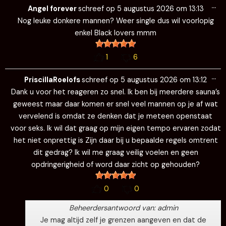
Wi
…
de
Angel forever
schreef op
5 augustus 2026
om
13:13
me
Nog leuke donkere mannen? Weer single dus wil voorlopig
enkel Black lovers mmm
1
6
Wi
…
de
PriscillaRoelofs
schreef op
5 augustus 2026
om
13:12
me
Dank u voor het reageren zo snel. Ik ben bij meerdere sauna’s
geweest maar daar komen er snel veel mannen op je af wat
vervelend is omdat ze denken dat je meteen openstaat
voor seks. Ik wil dat graag op mijn eigen tempo ervaren zodat
het niet onprettig is Zijn daar bij u bepaalde regels omtrent
dit gedrag? Ik wil me graag veilig voelen en geen
opdringerigheid of word daar zicht op gehouden?
0
0
Beheerdersantwoord van: admin
Je mag altijd zelf je grenzen aangeven en dat de