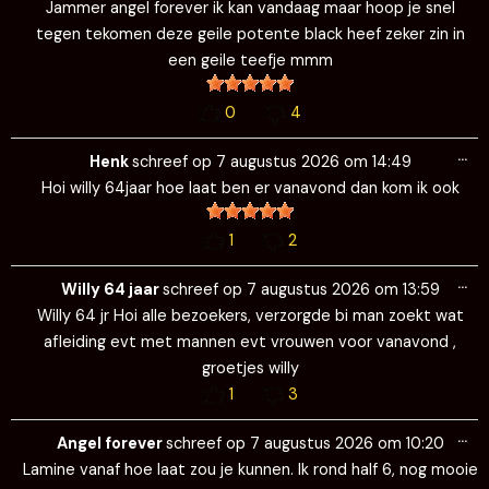
Jammer angel forever ik kan vandaag maar hoop je snel
tegen tekomen deze geile potente black heef zeker zin in
een geile teefje mmm
0
4
Wi
…
de
Henk
schreef op
7 augustus 2026
om
14:49
me
Hoi willy 64jaar hoe laat ben er vanavond dan kom ik ook
1
2
Wi
…
de
Willy 64 jaar
schreef op
7 augustus 2026
om
13:59
me
Willy 64 jr Hoi alle bezoekers, verzorgde bi man zoekt wat
afleiding evt met mannen evt vrouwen voor vanavond ,
groetjes willy
1
3
Wi
…
de
Angel forever
schreef op
7 augustus 2026
om
10:20
me
Lamine vanaf hoe laat zou je kunnen. Ik rond half 6, nog mooie