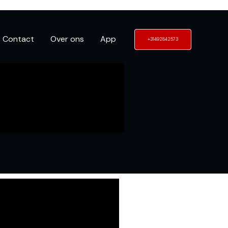
Contact
Over ons
App
+31492842573