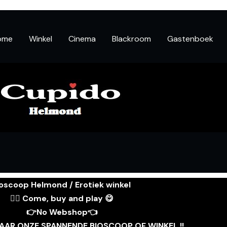
ome
Winkel
Cinema
Blackroom
Gastenboek
oscoop Helmond / Erotiek winkel
❤️‍🔥 Come, buy and play 😋
👉No Webshop👈
AAR ONZE SPANNENDE BIOSCOOP OF WINKEL !!