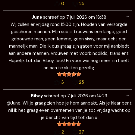
0
25
Wi
…
de
June
schreef op
7 juli 2026
om
18:38
me
Wij zullen er vrijdag rond 15.00 zijn. Houden van verzorgde
geschoren mannen. Mijn sub is trouwens een lange, goed
gebouwde man, geen femme, geen sissy, maar echt een
mannelijk man. Die ik dus graag zijn gaten voor mij aanbiedt
aan andere mannen, vrouwen met voorbinddildo, trans enz.
Hopelijk tot dan Biboy, leuk! En voor wie nog meer zin heeft
on aan te sluiten gezellig.
3
25
Wi
…
de
Biboy
schreef op
7 juli 2026
om
14:29
me
@June. Wil je graag zien hoe je hem aanpakt. Als je klaar bent
wil ik het graag even overnemen van je tot vrijdag wacht op
je bericht van tijd tot dan x
2
27