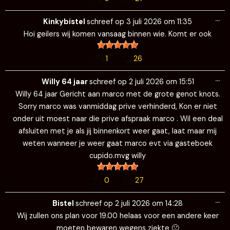
Wi
…
de
Kinkybistel
schreef op
3 juli 2026
om
11:35
me
Hoi geilers wij komen vansaag binnen wie. Komt er ook
1
26
Wi
…
de
Willy 64 jaar
schreef op
2 juli 2026
om
15:51
me
Willy 64 jaar Gericht aan marco met de grote genot knots.
Sorry marco was vanmiddag prive verhinderd, Kon er niet
onder uit moest naar die prive afspraak marco . Wil een deal
afsluiten met je als jij binnenkort weer gaat, laat maar mij
weten wanneer je weer gaat marco evt via gasteboek
cupido.mvg willy
0
27
Wi
…
de
Bistel
schreef op
2 juli 2026
om
14:28
me
Wij zullen ons plan voor 19.00 helaas voor een andere keer
moeten bewaren wegens ziekte 🙁