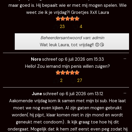
maar goed is. Hij bepaalt wie er met mij mogen spelen. Wie
weet zie ik je vrijdag?! Groetjes XxX Laura
23
4
Beheerdersantwoord van: admin
Wat leuk Laura, tot vrijdag!! 😍😘
Wi
…
de
Noro
schreef op
6 juli 2026
om
15:33
me
Hello! Zou iemand mijn penis willen zuigen?
2
27
Wi
…
de
June
schreef op
6 juli 2026
om
13:12
me
Aakomende vrijdag kom ik samen met mijn bi sub. Hoe laat
moet we nog even kijken. Al zijn gaten mogen gebruikt
worden( hij pijpt, klaar komen niet in zijn mond en wordt
geneukt met condoom) . Ik kijk graag toe hoe hij dit
ondergaat. Mogelijk dat ik hem zelf eerst even peg zodat hij