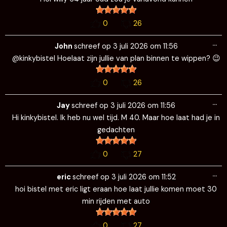
0
26
Wi
…
de
John
schreef op
3 juli 2026
om
11:56
me
@kinkybistel Hoelaat zijn jullie van plan binnen te wippen? 😉
0
26
Wi
…
de
Jay
schreef op
3 juli 2026
om
11:56
me
Hi kinkybistel. Ik heb nu wel tijd. M 40. Maar hoe laat had je in
gedachten
0
27
Wi
…
de
eric
schreef op
3 juli 2026
om
11:52
me
hoi bistel met eric ligt eraan hoe laat jullie komen moet 30
min rijden met auto
0
27