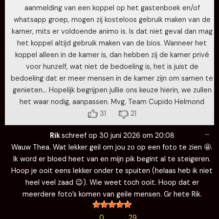
aanmelding van een koppel op het gastenboek en/of
whatsapp groep, mogen zij kosteloos gebruik maken van de
kamer, mits er voldoende animo is. Is dat niet geval dan mag
het koppel altijd gebruik maken van de bios. Wanneer het
koppel alleen in de kamer is, dan hebben zij de kamer privé
voor hunzelf, wat niet de bedoeling is, het is juist de
bedoeling dat er meer mensen in de kamer zijn om samen te
genieten… Hopelijk begrijpen jullie ons keuze hierin, we zullen
het waar nodig, aanpassen. Mvg, Team Cupido Helmond
31
21
Wi
…
de
Rik
schreef op
30 juni 2026
om
20:08
me
Wauw Thea. Wat lekker geil om jou zo op een foto te zien 🤩.
Ik word er bloed heet van en mijn pik begint al te steigeren.
Hoop je ooit eens lekker onder te spuiten (helaas heb ik niet
heel veel zaad 😉). Wie weet toch ooit. Hoop dat er
meerdere foto’s komen van geile mensen. Gr hete Rik.
0
29