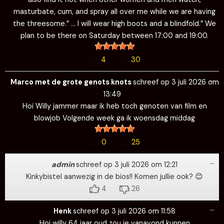
masturbate, cum, and spray all over me while we are having
the threesome.” … I will wear high boots and a blindfold.” We
plan to be there on Saturday between 17:00 and 19:00.
4
30
Wi
…
de
Marco met de grote genots knots
schreef op
3 juli 2026
om
me
13:49
Hoi Willy jammer maar ik heb toch genoten van film en
blowjob Volgende week ga ik woensdag middag
0
25
Wi
…
de
admin
schreef op
3 juli 2026
om
12:21
me
Kinkybistel aanwezig in de bios!! Komen jullie ook? 😊
4
26
Wi
…
de
Henk
schreef op
3 juli 2026
om
11:58
me
Hoi willy 64 jaar oud zou je vanavond kunnen