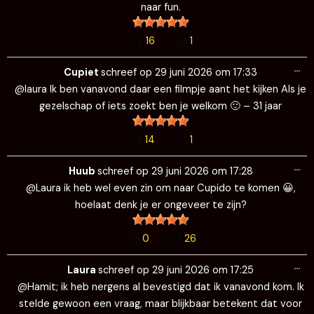
gaan. Weet alleen nog niet hoelaat ik er ben. Wie weet zien
we dezelfde film.
14
1
Wi
…
de
huub
schreef op
29 juni 2026
om
17:53
me
@Laura. Oeps ik zie nu pas je vraag, ik kom net van het strand
en ga zo even wat eten in helmond 😀. Dan zal ik rond 19.30
er wel zijn (cupido). Geniet nog even van je dag samen met je
partner. De vorige keer was even gezellig 😀.
0
24
Wi
…
de
Mason
schreef op
29 juni 2026
om
17:37
me
Heey Laura, Antwoord op je vraag, zelf was ik van plan tussen
19.00 & 20.00 te gaan. Lekker filmpje kijken en dan zie ik wel
wat de avond brengt.