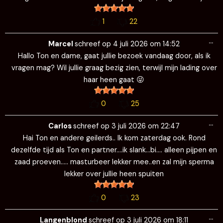
1
22
Wi
…
de
Marcel
schreef op
4 juli 2026
om
14:52
me
Hallo Ton en dame, gaat jullie bezoek vandaag door, als ik
vragen mag? Wil jullie graag bezig zien, terwijl mijn lading over
haar heen gaat 😜
0
25
Wi
…
de
Carlos
schreef op
3 juli 2026
om
22:47
me
Hai Ton en andere geilerds.. Ik kom zaterdag ook. Rond
dezelfde tijd als Ton en partner….ik slank…bi…. alleen pijpen en
zaad proeven….. masturbeer lekker mee..en zal mijn sperma
lekker over jullie heen spuiten
0
23
Wi
…
de
Langenblond
schreef op
3 juli 2026
om
18:11