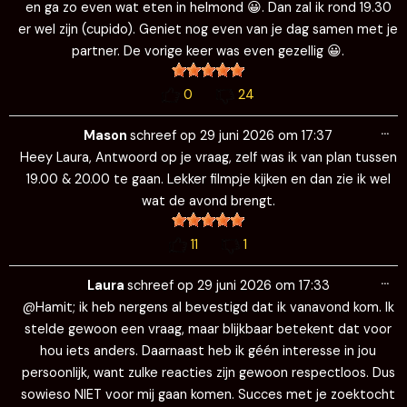
meegenieten???😍
15
1
Wi
…
de
Peterke
schreef op
29 juni 2026
om
19:03
me
Zijn er vanavond mannen (hygiënisch en geschoren) aanwezig
om elkaar ff ouderwets af te trekken?
0
20
Wi
…
de
Laura
schreef op
29 juni 2026
om
18:44
me
Ik kom vanavond nog wel eventjes naar de bios met m'n
partner. Weet even niet de precieze tijd, maar ach….ik laat
me verrassen. Blijf niet al te lang, zo gauw we kunnen zullen
we er zijn. XxX Laura
16
3
Wi
…
de
Bennie040
schreef op
29 juni 2026
om
18:00
me
Hoi Laura, ik ben van plan vanavond even naar de bios te