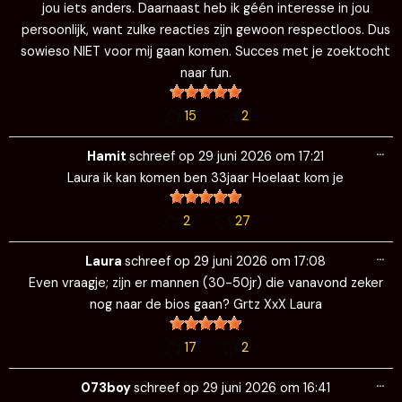
11
1
Wi
…
de
Laura
schreef op
29 juni 2026
om
17:33
me
@Hamit; ik heb nergens al bevestigd dat ik vanavond kom. Ik
stelde gewoon een vraag, maar blijkbaar betekent dat voor
hou iets anders. Daarnaast heb ik géén interesse in jou
persoonlijk, want zulke reacties zijn gewoon respectloos. Dus
sowieso NIET voor mij gaan komen. Succes met je zoektocht
naar fun.
16
1
Wi
…
de
Cupiet
schreef op
29 juni 2026
om
17:33
me
@laura Ik ben vanavond daar een filmpje aant het kijken Als je
gezelschap of iets zoekt ben je welkom 🙂 – 31 jaar
14
1
Wi
…
de
Huub
schreef op
29 juni 2026
om
17:28
me
@Laura ik heb wel even zin om naar Cupido te komen 😀,