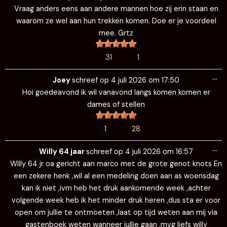
Vraag anders eens aan andere mannen hoe zij erin staan en
waarom ze wel aan hun trekken komen. Doe er je voordeel
mee. Grtz
31
1
Wi
…
de
Joey
schreef op
4 juli 2026
om
17:50
me
Hoi goedeavond ik wil vanavond langs komen komen er
dames of stellen
1
28
Wi
…
de
Willy 64 jaar
schreef op
4 juli 2026
om
16:57
me
Willy 64 jr oa gericht aan marco met de grote genot knots En
een zekere henk ,wil al een medeling doen aan as woensdag
kan ik niet ,ivm heb het druk aankomende week ,achter
volgende week heb ik het minder druk heren ,dus sta er voor
open om jullie te ontmoeten ,laat op tijd weten aan mij via
gastenboek weten wanneer jullie gaan ,mvg liefs willy