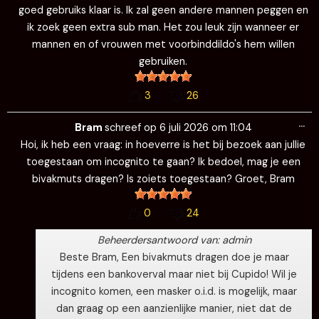
goed gebruiks klaar is. Ik zal geen andere mannen peggen en
ik zoek geen extra sub man. Het zou leuk zijn wanneer er
mannen en of vrouwen met voorbinddildo's hem willen
gebruiken.
3
26
Wi
…
de
Bram
schreef op
6 juli 2026
om
11:04
me
Hoi, ik heb een vraag: in hoeverre is het bij bezoek aan jullie
toegestaan om incognito te gaan? Ik bedoel, mag je een
bivakmuts dragen? Is zoiets toegestaan? Groet, Bram
0
24
Beheerdersantwoord van: admin
Beste Bram, Een bivakmuts dragen doe je maar
tijdens een bankoverval maar niet bij Cupido! Wil je
incognito komen, een masker o.i.d. is mogelijk, maar
dan graag op een aanzienlijke manier, niet dat de