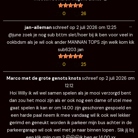
0
26
Wi
…
de
jan-alleman
schreef op
2 juli 2026
om
12:25
me
@june zoek je nog sub bttm slet/hoer bij ik ben voor veel in
ookbdsm als je wil ook ander MANNAN TOPS zijn welk kom kik
sub6203 jan
0
25
Wi
…
de
Marco met de grote genots knots
schreef op
2 juli 2026
om
me
12:12
Hoi Willy ik wil wel samen spelen als je mooi verzorgd bent
dan zou het mooi zijn als er ook nog een dame of stel mee
gaat spelen ik kan er om 14.00 zijn geschoren gespoeld en
een harde paal neem ik mee vandaag wil ik ook wel lekker
gerimd en geneukt worden ik parkeer mijn bus achter in de
parkeergarage wil ook wel met je naar binnen lopen . Slik jij bij
een klik mijn cum ? 🤭🤭🤭ik ben er 14.00 xx