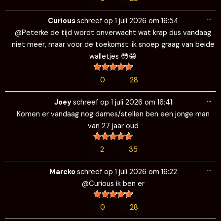
Wi
…
de
Curious
schreef op
1 juli 2026
om
16:54
me
@Peterke de tijd wordt onverwacht wat krap dus vandaag
niet meer, maar voor de toekomst: ik snoep graag van beide
walletjes 😳😁
0
28
Wi
…
de
Joey
schreef op
1 juli 2026
om
16:41
me
Komen er vandaag nog dames/stellen ben een jonge man
van 27 jaar oud
2
35
Wi
…
de
Marcko
schreef op
1 juli 2026
om
16:22
me
@Curious ik ben er
0
28