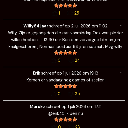
1
25
Wi
…
de
Willy64 jaar
schreef op
2 juli 2026
om
11:02
me
Willy, Zijn er gegadigden die evt vanmiddag Ook wat plezier
willen hebben +-13 30 uur Ben een verzorgde bi man ,en
kaalgeschoren , Normaal postuur 64 jr en sociaal . Mvg willy
0
24
Wi
…
de
Erik
schreef op
1 juli 2026
om
19:13
me
Komen er vandaag nog dames of stellen
0
35
Wi
…
de
Marcko
schreef op
1 juli 2026
om
17:11
me
@erik45 Ik ben nu
0
28