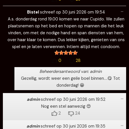
Wi
…
de
Bistel
schreef op
30 juni 2026
om
19:54
me
A.s. donderdag rond 19.00 komen we naar Cupido. We zullen
plaatsnemen op het bed en hopen op mannen die het leuk
vinden, om met de nodige hand en span diensten van hem,
over haar klaar te komen. Dus lekker kijken, genieten van ons
spel en je laten verwennen. Intiem altijd met condoom.
0
28
Beheerdersantwoord van: admin
Gezellig, wordt weer een geile boel binnen….😋 Tot
donderdag! 😁
Wi
…
de
admin
schreef op
30 juni 2026
om
19:52
me
Nog een stel aanwezig 😍
2
24
Wi
…
de
admin
schreef op
30 juni 2026
om
19:35
me