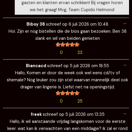
gasten en klanten ervan schrikken! Bij vragen horen
we het graag! Mvg, Team Cupido Helmond
Wi
…
de
Biboy 38
schreef op
6 juli 2026
om
10:48
me
Hoi. Zijn er nog bistellen die de bios gaan bezoeken. Ben 38
slank en wil van beiden genieten
0
23
Wi
…
de
Biancacd
schreef op
5 juli 2026
om
18:55
me
Hallo, Komen er door de week ook wel eens cd/tv of
shemale? Nog leuker zou zijn stel waarvan mannelijk deel ook
drager van lingerie is. Liefst net na openingstijd.
0
25
Wi
…
de
freek
schreef op
5 juli 2026
om
13:35
me
Hallo, ik wil aanstaande vrijdag langskomen voor de eerste
keer. wat kan ik verwachten van een middagje? ik zal er rond