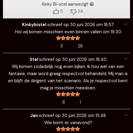
Kinky Bi-stel aanwezig!! 😁
5
24
Wi
…
de
Kinkybistel
schreef op
30 juni 2026
om
18:57
me
Hoi wij komen misschien even binnen vallen om 19.30
3
28
Wi
…
de
Stel
schreef op
30 juni 2026
om
18:40
me
Wij komen zodadelijk nog even kijken. Ik hou wel van een
fantasie, maar word graag respectvol behandeld. Mij man is
en blijft de dirigent van het scenario. Als je respectvol bent
mag je misschien meedoen.
6
1
Wi
…
de
Jan
schreef op
30 juni 2026
om
15:48
me
Wie komt er vanavond?