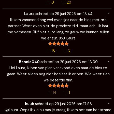
0
22
Wi
…
de
Rik
schreef op
30 juni 2026
om
08:07
me
Ik heb even een vraagje. Hoe kan ik een (geile) foto in het
gastenboek plaatsen?? Zodat de andere geile bezoekers
een beeld bij krijgen. Gr Hete Rik
2
19
Wi
…
de
Laura
schreef op
29 juni 2026
om
23:13
me
We hebben er weer van genoten. Lekker hoe de mannen mijn
gezicht en ook mijn topje hebben ondergespoten. Dankjewel
daarvoor. En die lieve dame achter de balie, dankjewel voor
de leuke verrassing…..je bent me er eenDje 😜 Liefs XxX Laura
en haar partner
15
1
Wi
…
de
admin
schreef op
29 juni 2026
om
20:01
me
Onze mooie Laura is binnen is de bios!!! Komen jullie