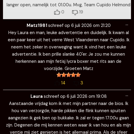
langer open, namelijk tot 01.00u. Mvg, Team Cupido Helmond
0
19
Wi
…
de
Matz1981
schreef op
6 juli 2026
om
21:20
me
Hey Laura en man, leuke advertentie en duidelijk. Ik kwam al
een paar keer uit het verre West Vlaanderen naar Cupido. Ik
neem het zeker in overweging want ik vind het een leuke
advertentie. Ik ben prille slanke 40'er. Je zou me kunnen
herkennen aan mijn fetisj lycra boxer met rits aan de
voorzijde. Groeten Matz
14
3
Wi
…
de
Laura
schreef op
6 juli 2026
om
19:08
me
Aanstaande vrijdag kom ik met mijn partner naar de bios. Ik
hou van verzorgde, harde pikken die flink kunnen spuiten
aangezien ik gek ben op bukkake. Ik zal er tegen 17.00u gaan
zijn. Degenen die mij kennen weten waar ik van hou en als mijn
ventje mij ziet genieten is het allemaal prima. Als de sfeer