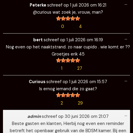
Wi
…
de
Peterke
schreef op
1 juli 2026
om
16:21
me
@curious wat zoek je, vrouw, man?
0
4
Wi
…
de
bert
schreef op
1 juli 2026
om
16:19
me
Nog even op het naaktstrand. zo naar cupido . wie komt er ??
Groetjes erik 45
1
27
Wi
…
de
Curious
schreef op
1 juli 2026
om
15:57
me
Is ernog iemand die zo gaat?
2
29
Wi
…
de
admin
schreef op
30 juni 2026
om
21:07
me
Beste gasten en klanten, Hierbij nog even een reminder
betreft het openbaar gebruik van de BDSM kamer. Bij een