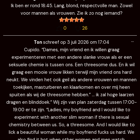
me
Ik ben er rond 18:45. Lang, blond, respectvolle man. Zowel
voor mannen als vrouwen. Zie ik zo nog iemand?
0
26
Wi
…
de
Ton
schreef op
3 juli 2026
om
17:04
me
Cupido. “Dames, mijn vriend en ik willen graag
experimenteren met een andere slanke vrouw als er een
seksuele chemie is tussen ons. Een threesome dus. En ik wil
graag een mooie vrouw likken terwijl mijn vriend ons hard
neukt. We vinden het ook geil als andere vrouwen en mannen
toekijken, masturberen en klaarkomen en over mij heen
spuiten als wij de threesome hebben.” … ik zal hoge laarzen
dragen en blinddoek.” Wij zijn van plan zaterdag tussen 17:00-
19:00 er te zijn. “Ladies, my boyfriend and I would like to
experiment with another slim woman if there is sexual
chemistry between us. So, a threesome. And I would like to
lick a beautiful woman while my boyfriend fucks us hard. We
also find it hot when other women and men watch,