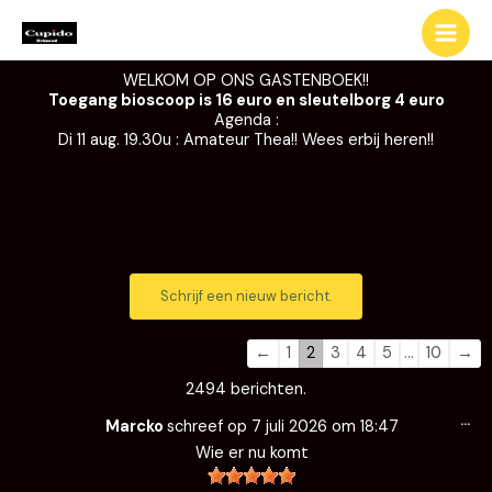
Ga
naar
de
WELKOM OP ONS GASTENBOEK!!
inhoud
Toegang bioscoop is 16 euro en sleutelborg 4 euro
Agenda :
Di 11 aug. 19.30u : Amateur Thea!! Wees erbij heren!!
Navigatie
Navigatie
door
door
de
de
←
1
2
3
4
5
…
10
→
gastenboek-
gastenboek-
2494 berichten.
lijst
lijst
Wi
…
de
Marcko
schreef op
7 juli 2026
om
18:47
me
Wie er nu komt