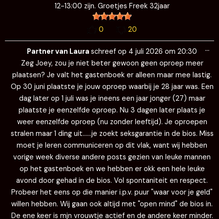
12-13:00 zijn. Groetjes Freek 32jaar
0
20
Wi
…
de
Partner van Laura
schreef op
4 juli 2026
om
20:30
me
Zeg Joey, zou je niet beter gewoon geen oproep meer
plaatsen? Je valt het gastenboek er alleen maar mee lastig.
Op 30 juni plaatste je jouw oproep waarbij je 28 jaar was. Een
dag later op 1 juli was je ineens een jaar jonger (27) maar
plaatste je eenzelfde oproep. Nu 3 dagen later plaats je
weer eenzelfde oproep (nu zonder leeftijd). Je oproepen
stralen maar 1 ding uit……je zoekt seksgarantie in de bios. Miss
moet je leren communiceren op dit vlak, want wij hebben
vorige week diverse andere posts gezien van leuke mannen
op het gastenboek en we hebben er okk een hele leuke
avond door gehad in de bios. Vol spontaniteit en respect.
Probeer het eens op die manier i.p.v. puur "waar voor je geld"
willen hebben. Wij gaan ook altijd met "open mind" de bios in.
De ene keer is mjn vrouwtje actief en de andere keer minder.