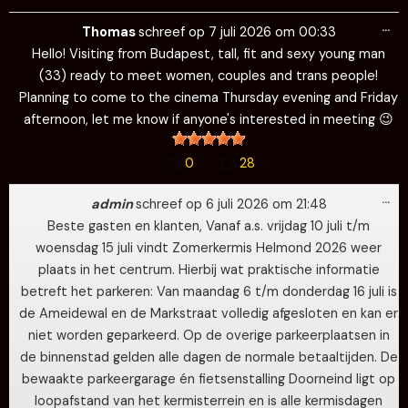
Wi
…
de
Thomas
schreef op
7 juli 2026
om
00:33
me
Hello! Visiting from Budapest, tall, fit and sexy young man
(33) ready to meet women, couples and trans people!
Planning to come to the cinema Thursday evening and Friday
afternoon, let me know if anyone's interested in meeting 😉
0
28
Wi
…
de
admin
schreef op
6 juli 2026
om
21:48
me
Beste gasten en klanten, Vanaf a.s. vrijdag 10 juli t/m
woensdag 15 juli vindt Zomerkermis Helmond 2026 weer
plaats in het centrum. Hierbij wat praktische informatie
betreft het parkeren: Van maandag 6 t/m donderdag 16 juli is
de Ameidewal en de Markstraat volledig afgesloten en kan er
niet worden geparkeerd. Op de overige parkeerplaatsen in
de binnenstad gelden alle dagen de normale betaaltijden. De
bewaakte parkeergarage én fietsenstalling Doorneind ligt op
loopafstand van het kermisterrein en is alle kermisdagen