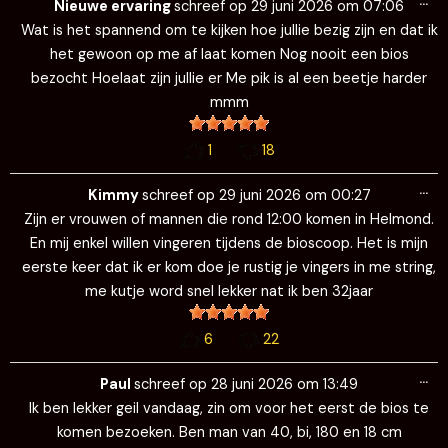
Wi
…
de
Jan
schreef op
29 juni 2026
om
12:07
me
kimmy hoelaat kom je en ik heb zeker zin in je te vingeren ik
kan er rond 1 uur zijn
0
20
Wi
…
de
Jay
schreef op
29 juni 2026
om
12:05
me
Hoi komen er vandaag dames/ stellen die zin in een jonge
man van 25 jaar hebbe laat me wete hoelaat je komt
0
19
Wi
…
de
Freek
schreef op
29 juni 2026
om
12:05
me
Hallo Kimmy, Ik kan er om 12.30 uur aanwezig zijn. Ben zelf 35
jaar oud. Laat maar iets weten
0
20
Wi
…
de
S
schreef op
29 juni 2026
om
10:46