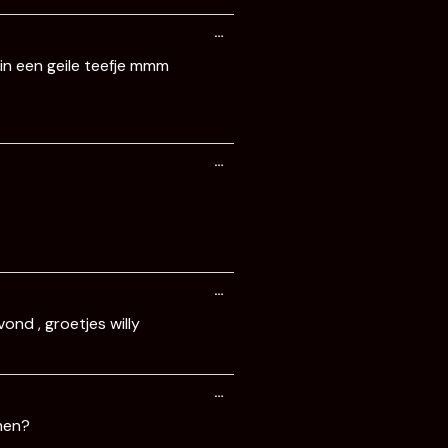
Wissel
…
deze
metabox.
in een geile teefje mmm
Wissel
…
deze
metabox.
Wissel
…
deze
metabox.
ond , groetjes willy
Wissel
…
deze
metabox.
men?