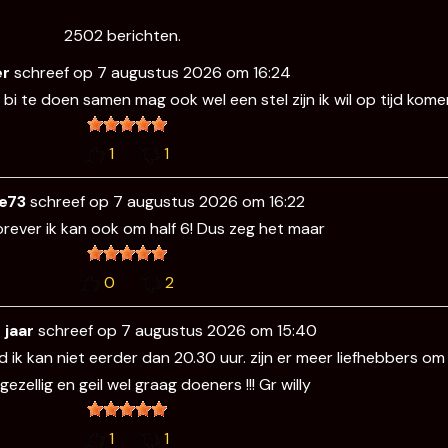
2502 berichten.
er
schreef op
7 augustus 2026
om
16:24
 bi te doen samen mag ook wel een stel zijn ik wil op tijd kom
1
1
e73
schreef op
7 augustus 2026
om
16:22
rever ik kan ook om half 6! Dus zeg het maar
0
2
 jaar
schreef op
7 augustus 2026
om
15:40
 ik kan niet eerder dan 20.30 uur. zijn er meer liefhebbers o
 gezellig en geil wel graag doeners !!! Gr willy
1
1