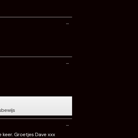
Wissel
…
deze
metabox.
Wissel
…
deze
metabox.
sbewijs
Wissel
…
deze
metabox.
 keer. Groetjes Dave xxx