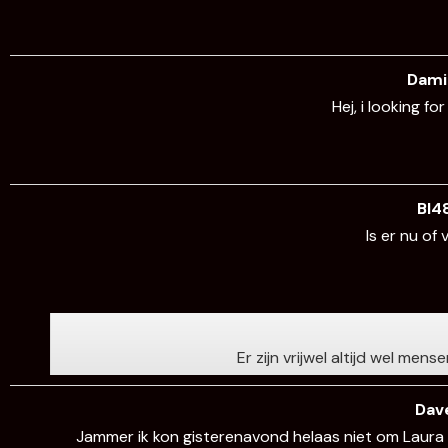
Dam
Hej, i looking f
BI4
Is er nu of
Er zijn vrijwel altijd wel m
Dav
Jammer ik kon gisterenavond helaas niet om Laura 