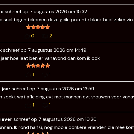
re
schreef op
7 augustus 2026
om
15:32
 snel tegen tekomen deze geile potente black heef zeker zin 
0
2
k
schreef op
7 augustus 2026
om
14:49
64jaar hoe laat ben er vanavond dan kom ik ook
1
1
4 jaar
schreef op
7 augustus 2026
om
13:59
man zoekt wat afleiding evt met mannen evt vrouwen voor vanav
1
1
orever
schreef op
7 augustus 2026
om
10:20
kunnen. Ik rond half 6, nog mooie donkere vrienden die mee ko