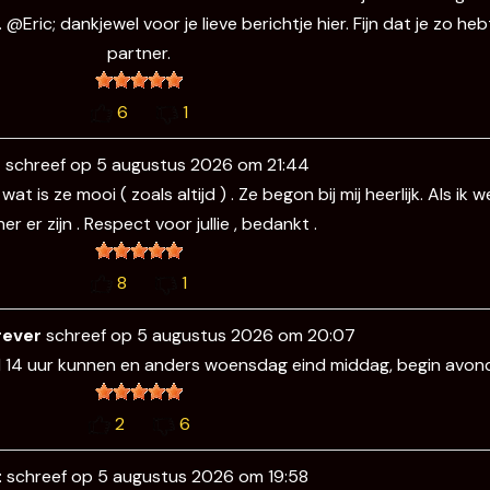
Eric; dankjewel voor je lieve berichtje hier. Fijn dat je zo he
partner.
6
1
c
schreef op
5 augustus 2026
om
21:44
 is ze mooi ( zoals altijd ) . Ze begon bij mij heerlijk. Als ik
er er zijn . Respect voor jullie , bedankt .
8
1
rever
schreef op
5 augustus 2026
om
20:07
d 14 uur kunnen en anders woensdag eind middag, begin avon
2
6
t
schreef op
5 augustus 2026
om
19:58