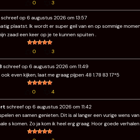
0
3
k
schreef op
6 augustus 2026
om
13:57
matig plaatst. Ik wordt er super geil van en op sommige momente
jn zaad een keer op je te kunnen spuiten .
0
3
48
schreef op
6 augustus 2026
om
11:49
ook even kijken, laat me graag pijpen 48 1.78 83 17*5
0
4
ert
schreef op
6 augustus 2026
om
11:42
 spelen en samen genieten. Dit is al langer een vurige wens va
le s komen. Zo ja kom ik heel erg graag. Hoor goede verhale