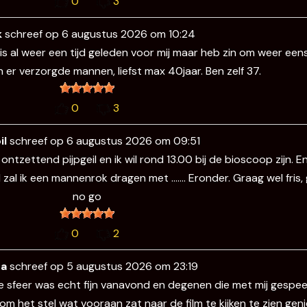
0
3
k
schreef op
6 augustus 2026
om
10:24
s al weer een tijd geleden voor mij maar heb zin om weer eens 
er verzorgde mannen, liefst max 40jaar. Ben zelf 37.
0
3
il
schreef op
6 augustus 2026
om
09:51
ag ontzettend pijpgeil en ik wil rond 13.00 bij de bioscoop zijn.
zal ik een mannenrok dragen met ……. Eronder. Graag wel fris,
no go
0
2
ra
schreef op
5 augustus 2026
om
23:19
e sfeer was echt fijn vanavond en degenen die met mij gespe
m het stel wat vooraan zat naar de film te kijken te zien gen