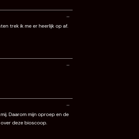
Wissel
…
deze
metabox.
n trek ik me er heerlijk op af.
Wissel
…
deze
metabox.
Wissel
…
deze
metabox.
n mij. Daarom mijn oproep en de
n over deze bioscoop.