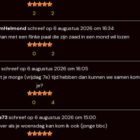
2
2
omHelmond
schreef op
6 augustus 2026
om
16:34
man met een flinke paal die zijn zaad in een mond wil lozen
0
2
M
schreef op
6 augustus 2026
om
16:05
ocht je morge (vrijdag 7e) tijd hebben dan kunnen we samen k
je?
0
4
e73
schreef op
6 augustus 2026
om
15:00
ver als je woensdag kan kom ik ook (jonge bbc)