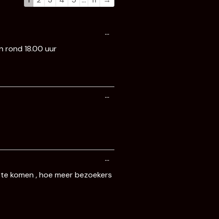
gastenboek-
gastenboek-
lijst
lijst
Wissel
…
deze
metabox.
en rond 18.00 uur
Wissel
…
deze
metabox.
Wissel
…
deze
metabox.
m te komen , hoe meer bezoekers