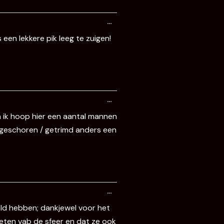
Wissel
…
deze
metabox.
een lekkere pik leeg te zuigen!
Wissel
…
deze
metabox.
 En ik hoop hier een aantal mannen
 geschoren / getrimd anders een
Wissel
…
deze
metabox.
eld hebben; dankjewel voor het
ieten vab de sfeer en dat ze ook