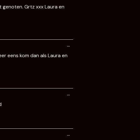
bt genoten. Grtz xxx Laura en
Wissel
…
deze
metabox.
 weer eens kom dan als Laura en
Wissel
…
deze
metabox.
d
Wissel
…
deze
metabox.