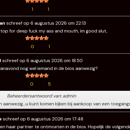
1
1
ian
schreef op
6 augustus 2026
om
22:13
or top for deep fuck my ass and mouth, im good slut,
0
1
8
schreef op
6 augustus 2026
om
18:50
 vanavond nog wel iemand in de bios aanwezig?
0
5
Beheerdersantwoord van: admin
ensen aanwezig…u kunt komen kijken bij aankoop van een toegang
e
schreef op
6 augustus 2026
om
17:48
en haar partner te ontmoeten in de bios. Hopelijk de volgende