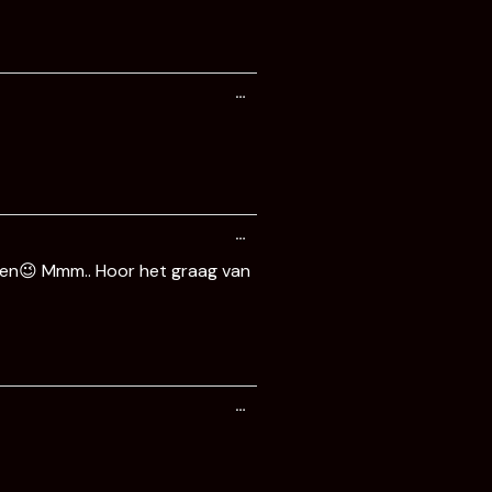
Wissel
…
deze
metabox.
Wissel
…
deze
metabox.
omen😉 Mmm.. Hoor het graag van
Wissel
…
deze
metabox.