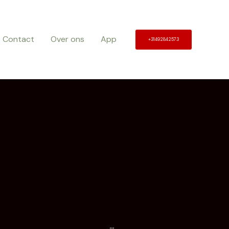
Contact
Over ons
App
+31492842573
Wissel
…
deze