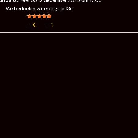
Linda
schreef op
12 december 2025
om
17:05
We bedoelen zaterdag de 13e
8
1