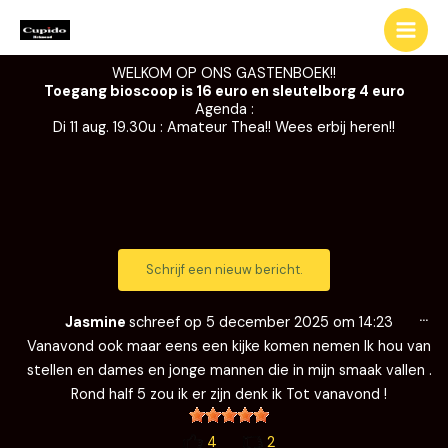
Ga
naar
de
WELKOM OP ONS GASTENBOEK!!
inhoud
Toegang bioscoop is 16 euro en sleutelborg 4 euro
Agenda :
Di 11 aug. 19.30u : Amateur Thea!! Wees erbij heren!!
Wi
…
de
Jasmine
schreef op
5 december 2025
om
14:23
me
Vanavond ook maar eens een kijke komen nemen Ik hou van
stellen en dames en jonge mannen die in mijn smaak vallen .
Rond half 5 zou ik er zijn denk ik Tot vanavond !
4
2