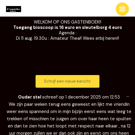
Ga
naar
de
WELKOM OP ONS GASTENBOEK!!
inhoud
Toegang bioscoop is 16 euro en sleutelborg 4 euro
Agenda :
Di 11 aug. 19.30u : Amateur Thea!! Wees erbij heren!!
Wi
…
de
Ouder stel
schreef op
1 december 2025
om
12:53
me
We zijn paar weken terug eens geweest en lijkt me vriendin
weer eens spannend om in mijn bijzijn eerst eens wat leeg te
trekken of misschien te zuigen om over haar heen te spuiten
en dan te zien hoe het loopt met respect naar elkaar , na 12
uur morgen zullen we er dan ook zijn en eerst om ons heen