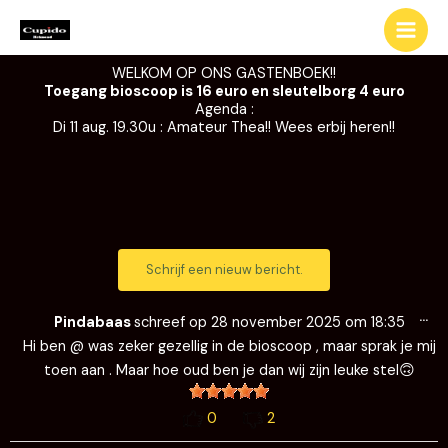
Ga
naar
de
WELKOM OP ONS GASTENBOEK!!
inhoud
Toegang bioscoop is 16 euro en sleutelborg 4 euro
Agenda :
Di 11 aug. 19.30u : Amateur Thea!! Wees erbij heren!!
Wi
…
de
Pindabaas
schreef op
28 november 2025
om
18:35
me
Hi ben @ was zeker gezellig in de bioscoop , maar sprak je mij
toen aan . Maar hoe oud ben je dan wij zijn leuke stel🙃
0
2