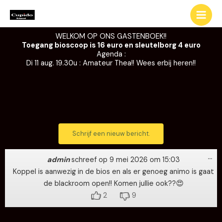
Ga
naar
de
WELKOM OP ONS GASTENBOEK!!
inhoud
Toegang bioscoop is 16 euro en sleutelborg 4 euro
Agenda :
Di 11 aug. 19.30u : Amateur Thea!! Wees erbij heren!!
Wi
…
de
admin
schreef op
9 mei 2026
om
15:03
me
Koppel is aanwezig in de bios en als er genoeg animo is gaat
de blackroom open!! Komen jullie ook??😍
2
9