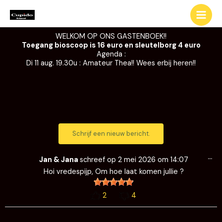
Ga
naar
de
WELKOM OP ONS GASTENBOEK!!
inhoud
Toegang bioscoop is 16 euro en sleutelborg 4 euro
Agenda :
Di 11 aug. 19.30u : Amateur Thea!! Wees erbij heren!!
Wi
…
de
Jan & Jana
schreef op
2 mei 2026
om
14:07
me
Hoi vredespijp, Om hoe laat komen jullie ?
2
4