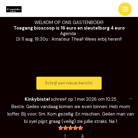
Ga
naar
de
WELKOM OP ONS GASTENBOEK!!
inhoud
Toegang bioscoop is 16 euro en sleutelborg 4 euro
Agenda :
Di 11 aug. 19.30u : Amateur Thea!! Wees erbij heren!!
Wi
…
de
Kinkybistel
schreef op
1 mei 2026
om
10:25
me
Beste. Geiles vandaag komen we even binnen. Heb mom
koffer. Bij voor. Sm. Kom gezellig. En mischien. Geilen man van
bi syel pijpt graag (veilig) zie jullie straks. Na 1
1
4