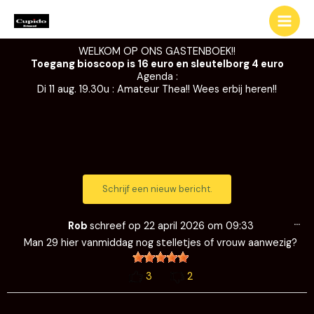
Ga
naar
de
WELKOM OP ONS GASTENBOEK!!
inhoud
Toegang bioscoop is 16 euro en sleutelborg 4 euro
Agenda :
Di 11 aug. 19.30u : Amateur Thea!! Wees erbij heren!!
Wi
…
de
Rob
schreef op
22 april 2026
om
09:33
me
Man 29 hier vanmiddag nog stelletjes of vrouw aanwezig?
3
2