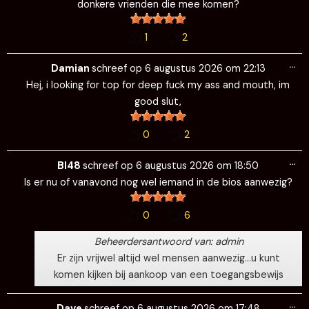
donkere vrienden die mee komen?
1
2
Wi
…
de
Damian
schreef op
6 augustus 2026
om
22:13
me
Hej, i looking for top for deep fuck my ass and mouth, im
good slut,
0
2
Wi
…
de
BI48
schreef op
6 augustus 2026
om
18:50
me
Is er nu of vanavond nog wel iemand in de bios aanwezig?
0
6
Beheerdersantwoord van: admin
Er zijn vrijwel altijd wel mensen aanwezig…u kunt
komen kijken bij aankoop van een toegangsbewijs
Wi
…
de
Dave
schreef op
6 augustus 2026
om
17:48