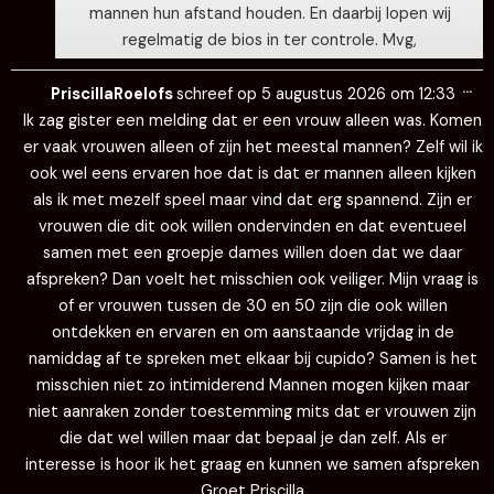
mannen hun afstand houden. En daarbij lopen wij
regelmatig de bios in ter controle. Mvg,
Wi
…
de
PriscillaRoelofs
schreef op
5 augustus 2026
om
12:33
me
Ik zag gister een melding dat er een vrouw alleen was. Komen
er vaak vrouwen alleen of zijn het meestal mannen? Zelf wil ik
ook wel eens ervaren hoe dat is dat er mannen alleen kijken
als ik met mezelf speel maar vind dat erg spannend. Zijn er
vrouwen die dit ook willen ondervinden en dat eventueel
samen met een groepje dames willen doen dat we daar
afspreken? Dan voelt het misschien ook veiliger. Mijn vraag is
of er vrouwen tussen de 30 en 50 zijn die ook willen
ontdekken en ervaren en om aanstaande vrijdag in de
namiddag af te spreken met elkaar bij cupido? Samen is het
misschien niet zo intimiderend Mannen mogen kijken maar
niet aanraken zonder toestemming mits dat er vrouwen zijn
die dat wel willen maar dat bepaal je dan zelf. Als er
interesse is hoor ik het graag en kunnen we samen afspreken
Groet Priscilla