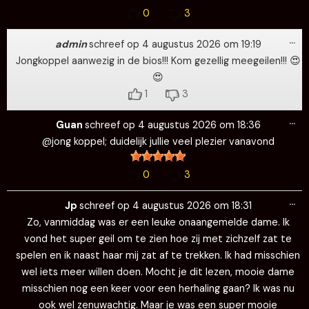
0
3
Wi
…
de
admin
schreef op
4 augustus 2026
om
19:19
me
Jongkoppel aanwezig in de bios!!! Kom gezellig meegeilen!!! 😍
😍
1
3
Wi
…
de
Guan
schreef op
4 augustus 2026
om
18:36
me
@jong koppel; duidelijk jullie veel plezier vanavond
0
3
Wi
…
de
Jp
schreef op
4 augustus 2026
om
18:31
me
Zo, vanmiddag was er een leuke onaangemelde dame. Ik
vond het super geil om te zien hoe zij met zichzelf zat te
spelen en ik naast haar mij zat af te trekken. Ik had misschien
wel iets meer willen doen. Mocht je dit lezen, mooie dame
misschien nog een keer voor een herhaling gaan? Ik was nu
ook wel zenuwachtig. Maar je was een super mooie