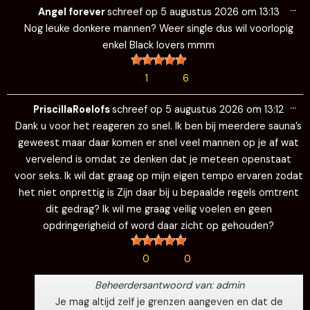
Wi
…
de
Angel forever
schreef op
5 augustus 2026
om
13:13
me
Nog leuke donkere mannen? Weer single dus wil voorlopig
enkel Black lovers mmm
1
6
Wi
…
de
PriscillaRoelofs
schreef op
5 augustus 2026
om
13:12
me
Dank u voor het reageren zo snel. Ik ben bij meerdere sauna’s
geweest maar daar komen er snel veel mannen op je af wat
vervelend is omdat ze denken dat je meteen openstaat
voor seks. Ik wil dat graag op mijn eigen tempo ervaren zodat
het niet onprettig is Zijn daar bij u bepaalde regels omtrent
dit gedrag? Ik wil me graag veilig voelen en geen
opdringerigheid of word daar zicht op gehouden?
0
0
Beheerdersantwoord van: admin
Je mag altijd zelf je grenzen aangeven en dat de