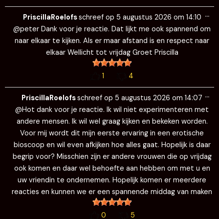
Wi
…
de
PriscillaRoelofs
schreef op
5 augustus 2026
om
14:10
me
@peter Dank voor je reactie. Dat lijkt me ook spannend om
naar elkaar te kijken. Als er maar afstand is en respect naar
elkaar Wellicht tot vrijdag Groet Priscilla
1
4
Wi
…
de
PriscillaRoelofs
schreef op
5 augustus 2026
om
14:07
me
@Hot dank voor je reactie. Ik wil niet experimenteren met
andere mensen. Ik wil wel graag kijken en bekeken worden.
Voor mij wordt dit mijn eerste ervaring in een erotische
bioscoop en wil even afkijken hoe alles gaat. Hopelijk is daar
begrip voor? Misschien zijn er andere vrouwen die op vrijdag
ook komen en daar wel behoefte aan hebben om met u en
uw vriendin te ondernemen. Hopelijk komen er meerdere
reacties en kunnen we er een spannende middag van maken
0
5