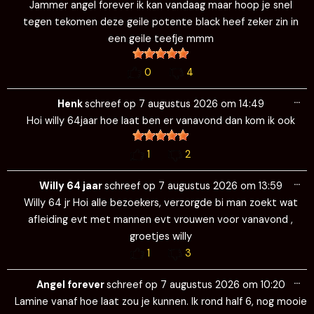
Jammer angel forever ik kan vandaag maar hoop je snel
tegen tekomen deze geile potente black heef zeker zin in
een geile teefje mmm
0
4
Wi
…
de
Henk
schreef op
7 augustus 2026
om
14:49
me
Hoi willy 64jaar hoe laat ben er vanavond dan kom ik ook
1
2
Wi
…
de
Willy 64 jaar
schreef op
7 augustus 2026
om
13:59
me
Willy 64 jr Hoi alle bezoekers, verzorgde bi man zoekt wat
afleiding evt met mannen evt vrouwen voor vanavond ,
groetjes willy
1
3
Wi
…
de
Angel forever
schreef op
7 augustus 2026
om
10:20
me
Lamine vanaf hoe laat zou je kunnen. Ik rond half 6, nog mooie