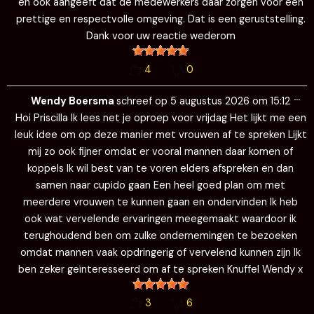
en ook aangeeft dat de medewerkers daar zorgen voor een
prettige en respectvolle omgeving. Dat is een geruststelling.
Dank voor uw reactie wederom
4
0
Wi
…
de
Wendy Boersma
schreef op
5 augustus 2026
om
15:12
me
Hoi Priscilla Ik lees net je oproep voor vrijdag Het lijkt me een
leuk idee om op deze manier met vrouwen af te spreken Lijkt
mij zo ook fijner omdat er vooral mannen daar komen of
koppels Ik wil best van te voren elders afspreken en dan
samen naar cupido gaan Een heel goed plan om met
meerdere vrouwen te kunnen gaan en ondervinden Ik heb
ook wat vervelende ervaringen meegemaakt waardoor ik
terughoudend ben om zulke ondernemingen te bezoeken
omdat mannen vaak opdringerig of vervelend kunnen zijn Ik
ben zeker geïnteresseerd om af te spreken Knuffel Wendy x
3
6