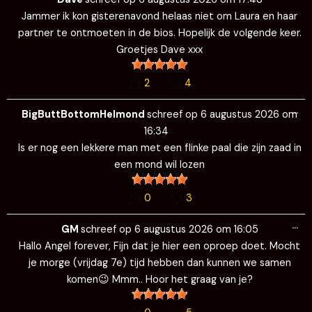
me
Jammer ik kon gisterenavond helaas niet om Laura en haar
partner te ontmoeten in de bios. Hopelijk de volgende keer.
Groetjes Dave xxx
2
4
Wi
…
de
BigButtBottomHelmond
schreef op
6 augustus 2026
om
me
16:34
Is er nog een lekkere man met een flinke paal die zijn zaad in
een mond wil lozen
0
3
Wi
…
de
GM
schreef op
6 augustus 2026
om
16:05
me
Hallo Angel forever, Fijn dat je hier een oproep doet. Mocht
je morge (vrijdag 7e) tijd hebben dan kunnen we samen
komen😉 Mmm.. Hoor het graag van je?