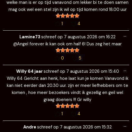
welke man is er op tijd vanavond om lekker bi te doen samen
mag ook wel een stel zijn ik wil op tijd komen rond 18.00 uur
1
4
Wi
…
de
Lamine73
schreef op
7 augustus 2026
om
16:22
me
@Angel forever ik kan ook om half 6! Dus zeg het maar
0
5
Wi
…
de
Willy 64 jaar
schreef op
7 augustus 2026
om
15:40
me
Willy 64 Gericht aan henk, hoe laat kun je komen Vanavond ik
kan niet eerder dan 20.30 uur. zijn er meer liefhebbers om te
komen , hoe meer bezoekers vindt ik gezellig en geil wel
graag doeners !!! Gr willy
1
4
Wi
…
de
Andre
schreef op
7 augustus 2026
om
15:32
me