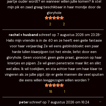
jaartje ouder wordt? en wanneer willen jullie komen? ik stel
mijn pik en zaad graag beschikbaar in haar mondje door de
gloryhole
2
2
Wi
…
de
rachel + husband
schreef op
7 augustus 2026
om
23:28
me
Hallo mijn vriendin is in de 40 en ze heeft een geile fantasie
voor haar verjaardag Ze wil eens geblinddoekt een paar
harde lullen klaarpijpen tot het einde, liefst door een
gloryhole. Geen voorstel, geen geile praat, gewoon op haar
knietjes en pijpen. Ze wil geen penetratie maar likt en slikt
wel alles. Ik wil toekijken, en sta achter haar om haar klaar te
vingeren als ze jullie pijpt zijn er geile mannen die veel spuiten
die eens willen leeggezogen willen worden ?
18
1
Wi
…
de
peter
schreef op
7 augustus 2026
om
16:24
me