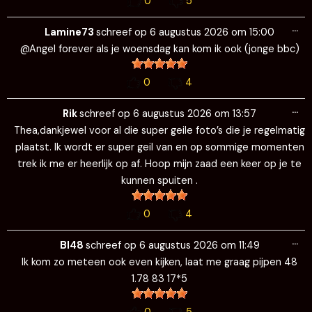
0
5
Wi
…
de
Lamine73
schreef op
6 augustus 2026
om
15:00
me
@Angel forever als je woensdag kan kom ik ook (jonge bbc)
0
4
Wi
…
de
Rik
schreef op
6 augustus 2026
om
13:57
me
Thea,dankjewel voor al die super geile foto’s die je regelmatig
plaatst. Ik wordt er super geil van en op sommige momenten
trek ik me er heerlijk op af. Hoop mijn zaad een keer op je te
kunnen spuiten .
0
4
Wi
…
de
BI48
schreef op
6 augustus 2026
om
11:49
me
Ik kom zo meteen ook even kijken, laat me graag pijpen 48
1.78 83 17*5