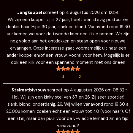
Wi
…
de
Jongkoppel
schreef op
4 augustus 2026
om
12:54
me
Wij zijn een koppel: zij is 27 jaar, heeft een stevig postuur en
donker haar. Hij is 30 jaar, slank en blond. Vanavond rond 19.30
uur komen we voor de tweede keer een kijkje nemen. We zijn
nog volop aan het ontdekken en staan open voor nieuwe
ervaringen. Onze interesse gaat voornamelijk uit naar een
ander koppel en/of een vrouw, vooral voor hem. Mogelijk is er
ook een klik voor een spannend moment met ons drieën
3
3
Wi
…
de
Stelmetbivrouw
schreef op
4 augustus 2026
om
08:52
me
Hoi, Wij zijn een kinky stel van 37 en 26. Zij zeer sportief,
slank, blond, onderdanig, 26. Wij willen vanavond rond 19.30 a
20.00u komen, zoeken echt een vrouw tot 40 (voor haar). Of
een stel, maar dan puur voor de v-v actie Iemand zin en tijd
vanavond?