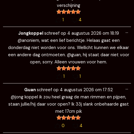
verschijning
1
4
Wi
…
de
Jongkoppel
schreef op
4 augustus 2026
om
18:19
me
@anoniem, wat een lief berichtje. Helaas gaat een
donderdag niet worden voor ons. Wellicht kunnen we elkaar
een andere dag ontmoeten. @guan, hij staat daar niet voor
open, sorry. Alleen vrouwen voor hem.
1
1
Wi
…
de
Guan
schreef op
4 augustus 2026
om
17:52
me
@jong koppel ik zou heel graag de man rimmen en pijpen,
staan jullie/hij daar voor open? Ik 33j slank onbehaarde gast
met 17cm pik
0
4