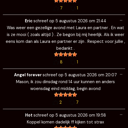
7
1
Wi
…
de
Eric
schreef op
5 augustus 2026
om
21:44
me
Was weer een gezellige avond met Laura en partner . En wat
is ze mooi ( zoals altijd ) . Ze begon bij mij heerlijk. Als ik weer
eens kom dan als Laura en partner er zijn . Respect voor jullie ,
bedankt .
8
1
Wi
…
de
Angel forever
schreef op
5 augustus 2026
om
20:07
me
Mason, ik zou dinsdag rond 14 uur kunnen en anders
woensdag eind middag, begin avond
2
7
Wi
…
de
Hot
schreef op
5 augustus 2026
om
19:58
me
Koppel komen dadelijk ff kijken tot strax