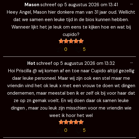
…
de
Mason
schreef op
5 augustus 2026
om
13:41
me
Heey Angel, Mason hier donkere man van 31 jaar oud. Wellicht
dat we samen een leuke tijd in de bios kunnen hebben.
Wanneer lijkt het je leuk om eens te kijken hoe en wat bij
cupido?
0
5
Wi
…
de
Hot
schreef op
5 augustus 2026
om
13:32
me
Hoi Priscilla @ wij komen af en toe naar Cupido altijd gezellig
daar leuke personeel. Maar wij zijn ook een stel maar me
vriendin vind het ok leuk x met een vrouw te doen wt dingen
ondernemen, maar meestal ben ik er zelf ok bij voor haar dat
ze op zn gemak voelt. En wij doen daar ok samen leuke
dingen , maar zou leuk zijn misschien voor me vriendin wie
weet ik hoor het wel
0
5