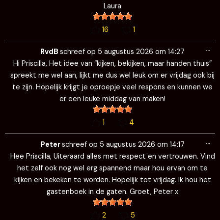
Laura
16
1
Wi
…
de
RvdB
schreef op
5 augustus 2026
om
14:27
me
Hi Priscilla, Het idee van “kijken, bekijken, maar handen thuis”
spreekt me wel aan, lijkt me dus wel leuk om er vrijdag ook bij
te zijn. Hopelijk krijgt je oproepje veel respons en kunnen we
er een leuke middag van maken!
1
4
Wi
…
de
Peter
schreef op
5 augustus 2026
om
14:17
me
Hee Priscilla, Uiteraard alles met respect en vertrouwen. Vind
het zelf ook nog wel erg spannend maar hou ervan om te
kijken en bekeken te worden. Hopelijk tot vrijdag. Ik hou het
gastenboek in de gaten. Groet, Peter x
2
5