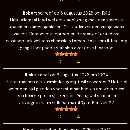
0
5
Wi
…
de
Robert
schreef op
6 augustus 2026
om
11:42
me
Hallo allemaal ik wil wel eens heel graag met een shemale
spelen en samen genieten. Dit is al langer een vurige wens
van mij. Daarom mijn oproep en de vraag of er in deze
bioscoop ook weleens shemale s komen. Zo ja kom ik heel erg
graag. Hoor goede verhalen over deze bioscoop.
0
4
Wi
…
de
Rick
schreef op
6 augustus 2026
om
10:24
me
Zijn er mannen die vanmiddag gepijpt willen worden? Het is al
weer een tijd geleden voor mij maar heb zin om weer eens
een lekkere pik leeg te zuigen! Graag wel schoon er
verzorgde mannen, liefst max 40jaar. Ben zelf 37.
0
4
Wi
…
de
Vanbil
schreef op
6 augustus 2026
om
09:51