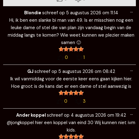
Wi
…
de
Blondie
schreef op
5 augustus 2026
om
11:14
me
Hi, ik ben een slanke bi man van 49. Is er misschien nog een
leuke dame of stel die van plan zijn vandaag begin van de
middag langs te komen? Wie weet kunnen we plezier maken
samen 🙂
0
1
Wi
…
de
GJ
schreef op
5 augustus 2026
om
08:42
me
Ik wil vanmiddag voor de eerste keer eens gaan kijken hier.
Hoe groot is de kans dat er een dame of stel aanwezig is
0
3
Wi
…
de
Ander koppel
schreef op
4 augustus 2026
om
19:42
me
@jongkoppel hier een koppel van eind 30 Wij kunnen niet ivm
kids.