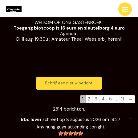
Ga
naar
de
WELKOM OP ONS GASTENBOEK!!
inhoud
Toegang bioscoop is 16 euro en sleutelborg 4 euro
Agenda :
Di 11 aug. 19.30u : Amateur Thea!! Wees erbij heren!!
Navigatie
Navigatie
door
door
de
de
1
2
3
4
5
…
11
→
gastenboek-
gastenboek-
2514 berichten.
lijst
lijst
Wi
…
de
Bbc lover
schreef op
8 augustus 2026
om
19:27
me
Any hung guys attending tonight