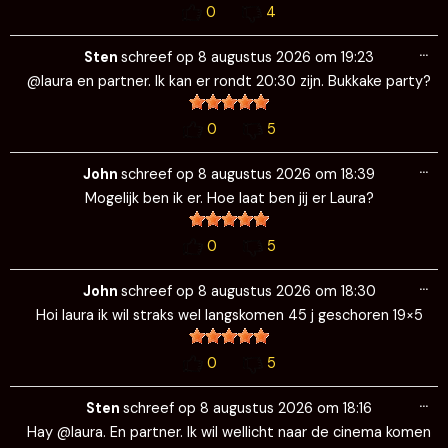
0
4
Wi
…
de
Sten
schreef op
8 augustus 2026
om
19:23
me
@laura en partner. Ik kan er rondt 20:30 zijn. Bukkake party?
0
5
Wi
…
de
John
schreef op
8 augustus 2026
om
18:39
me
Mogelijk ben ik er. Hoe laat ben jij er Laura?
0
5
Wi
…
de
John
schreef op
8 augustus 2026
om
18:30
me
Hoi laura ik wil straks wel langskomen 45 j geschoren 19×5
0
5
Wi
…
de
Sten
schreef op
8 augustus 2026
om
18:16
me
Hay @laura. En partner. Ik wil wellicht naar de cinema komen