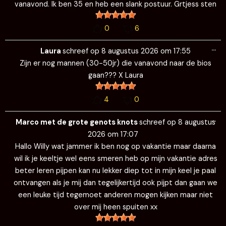
vanavond. Ik ben 35 en heb een slank postuur. Grtjess sten
0
6
Wi
…
de
Laura
schreef op
8 augustus 2026
om
17:55
me
Zijn er nog mannen (30-50jr) die vanavond naar de bios
gaan??? X Laura
4
0
Wi
…
de
Marco met de grote genots knots
schreef op
8 augustus
me
2026
om
17:07
Hallo Willy wat jammer ik ben nog op vakantie maar daarna
wil ik je keeltje wel eens smeren heb op mijn vakantie adres
beter leren pijpen kan nu lekker diep tot in mijn keel je paal
ontvangen als je mij dan tegelijkertijd ook pijpt dan gaan we
een leuke tijd tegemoet anderen mogen kijken maar niet
over mij heen spuiten xx