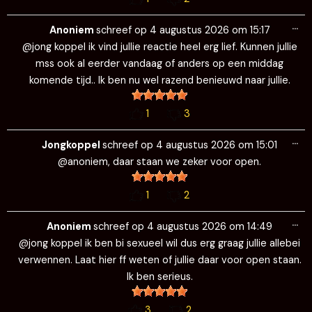
Wi
…
de
Anoniem
schreef op
4 augustus 2026
om
15:17
me
@jong koppel ik vind jullie reactie heel erg lief. Kunnen jullie
mss ook al eerder vandaag of anders op een middag
komende tijd.. Ik ben nu wel razend benieuwd naar jullie.
1
3
Wi
…
de
Jongkoppel
schreef op
4 augustus 2026
om
15:01
me
@anoniem, daar staan we zeker voor open.
1
2
Wi
…
de
Anoniem
schreef op
4 augustus 2026
om
14:49
me
@jong koppel ik ben bi sexueel wil dus erg graag jullie allebei
verwennen. Laat hier ff weten of jullie daar voor open staan.
Ik ben serieus.
3
2