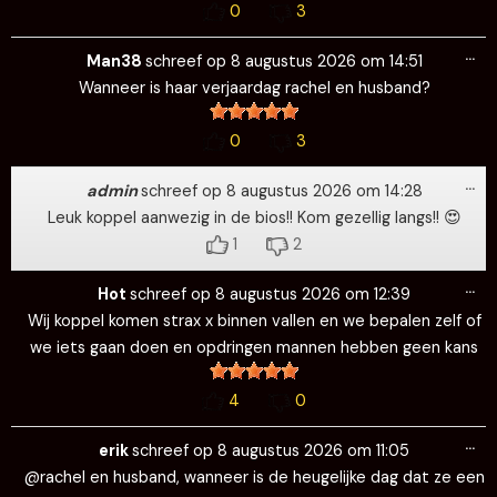
0
3
Wi
…
de
Man38
schreef op
8 augustus 2026
om
14:51
me
Wanneer is haar verjaardag rachel en husband?
0
3
Wi
…
de
admin
schreef op
8 augustus 2026
om
14:28
me
Leuk koppel aanwezig in de bios!! Kom gezellig langs!! 😍
1
2
Wi
…
de
Hot
schreef op
8 augustus 2026
om
12:39
me
Wij koppel komen strax x binnen vallen en we bepalen zelf of
we iets gaan doen en opdringen mannen hebben geen kans
4
0
Wi
…
de
erik
schreef op
8 augustus 2026
om
11:05
me
@rachel en husband, wanneer is de heugelijke dag dat ze een