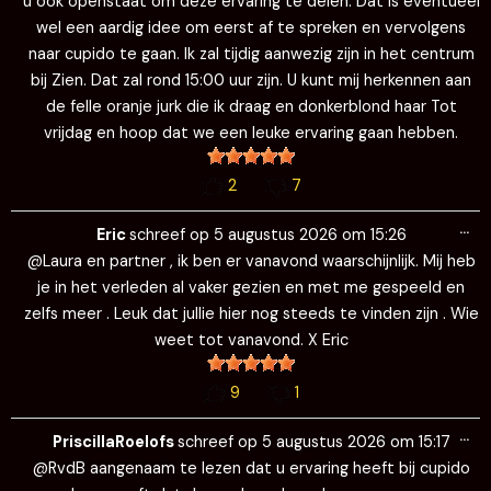
u ook openstaat om deze ervaring te delen. Dat is eventueel
wel een aardig idee om eerst af te spreken en vervolgens
naar cupido te gaan. Ik zal tijdig aanwezig zijn in het centrum
bij Zien. Dat zal rond 15:00 uur zijn. U kunt mij herkennen aan
de felle oranje jurk die ik draag en donkerblond haar Tot
vrijdag en hoop dat we een leuke ervaring gaan hebben.
2
7
Wi
…
de
Eric
schreef op
5 augustus 2026
om
15:26
me
@Laura en partner , ik ben er vanavond waarschijnlijk. Mij heb
je in het verleden al vaker gezien en met me gespeeld en
zelfs meer . Leuk dat jullie hier nog steeds te vinden zijn . Wie
weet tot vanavond. X Eric
9
1
Wi
…
de
PriscillaRoelofs
schreef op
5 augustus 2026
om
15:17
me
@RvdB aangenaam te lezen dat u ervaring heeft bij cupido