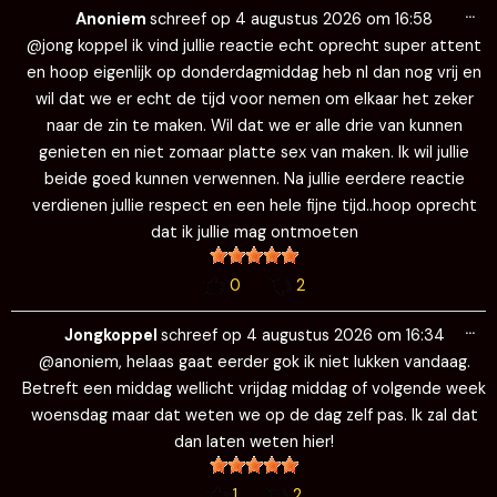
Wi
…
de
Anoniem
schreef op
4 augustus 2026
om
16:58
me
@jong koppel ik vind jullie reactie echt oprecht super attent
en hoop eigenlijk op donderdagmiddag heb nl dan nog vrij en
wil dat we er echt de tijd voor nemen om elkaar het zeker
naar de zin te maken. Wil dat we er alle drie van kunnen
genieten en niet zomaar platte sex van maken. Ik wil jullie
beide goed kunnen verwennen. Na jullie eerdere reactie
verdienen jullie respect en een hele fijne tijd..hoop oprecht
dat ik jullie mag ontmoeten
0
2
Wi
…
de
Jongkoppel
schreef op
4 augustus 2026
om
16:34
me
@anoniem, helaas gaat eerder gok ik niet lukken vandaag.
Betreft een middag wellicht vrijdag middag of volgende week
woensdag maar dat weten we op de dag zelf pas. Ik zal dat
dan laten weten hier!
1
2