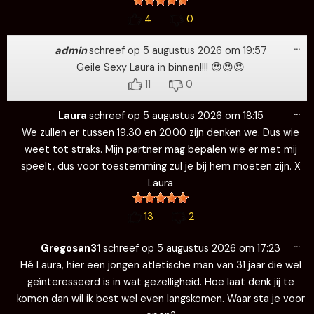
4
0
Wi
…
de
admin
schreef op
5 augustus 2026
om
19:57
me
Geile Sexy Laura in binnen!!!! 😍😍😍
11
0
Wi
…
de
Laura
schreef op
5 augustus 2026
om
18:15
me
We zullen er tussen 19.30 en 20.00 zijn denken we. Dus wie
weet tot straks. Mijn partner mag bepalen wie er met mij
speelt, dus voor toestemming zul je bij hem moeten zijn. X
Laura
13
2
Wi
…
de
Gregosan31
schreef op
5 augustus 2026
om
17:23
me
Hé Laura, hier een jongen atletische man van 31 jaar die wel
geïnteresseerd is in wat gezelligheid. Hoe laat denk jij te
komen dan wil ik best wel even langskomen. Waar sta je voor