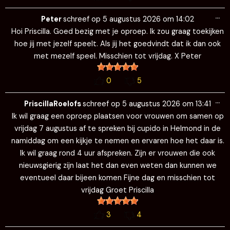
Wi
…
de
Peter
schreef op
5 augustus 2026
om
14:02
me
Hoi Priscilla. Goed bezig met je oproep. Ik zou graag toekijken
hoe jij met jezelf speelt. Als jij het goedvindt dat ik dan ook
met mezelf speel. Misschien tot vrijdag. X Peter
0
5
Wi
…
de
PriscillaRoelofs
schreef op
5 augustus 2026
om
13:41
me
Ik wil graag een oproep plaatsen voor vrouwen om samen op
vrijdag 7 augustus af te spreken bij cupido in Helmond in de
namiddag om een kijkje te nemen en ervaren hoe het daar is.
Ik wil graag rond 4 uur afspreken. Zijn er vrouwen die ook
nieuwsgierig zijn laat het dan even weten dan kunnen we
eventueel daar bijeen komen Fijne dag en misschien tot
vrijdag Groet Priscilla
3
4
Wi