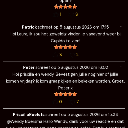
open?
1
8
Wi
…
de
Patrick
schreef op
5 augustus 2026
om
17:15
me
Hoi Laura, ik zou het geweldig vinden je vanavond weer bij
Cupido te zien!
8
2
Wi
…
de
Peter
schreef op
5 augustus 2026
om
16:02
me
Hoi priscilla en wendy. Bevestigen juliie nog hier of jullie
komen vrijdag? Ik kom graag kijken en bekeken worden. Groet,
Peter x
0
7
Wi
…
de
PriscillaRoelofs
schreef op
5 augustus 2026
om
15:34
me
@Wendy Boersma Hallo Wendy, dank voor uw reactie en dat