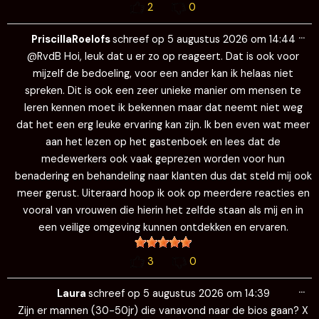
2
0
Wi
…
de
PriscillaRoelofs
schreef op
5 augustus 2026
om
14:44
me
@RvdB Hoi, leuk dat u er zo op reageert. Dat is ook voor
mijzelf de bedoeling, voor een ander kan ik helaas niet
spreken. Dit is ook een zeer unieke manier om mensen te
leren kennen moet ik bekennen maar dat neemt niet weg
dat het een erg leuke ervaring kan zijn. Ik ben even wat meer
aan het lezen op het gastenboek en lees dat de
medewerkers ook vaak geprezen worden voor hun
benadering en behandeling naar klanten dus dat steld mij ook
meer gerust. Uiteraard hoop ik ook op meerdere reacties en
vooral van vrouwen die hierin het zelfde staan als mij en in
een veilige omgeving kunnen ontdekken en ervaren.
3
0
Wi
…
de
Laura
schreef op
5 augustus 2026
om
14:39
me
Zijn er mannen (30-50jr) die vanavond naar de bios gaan? X