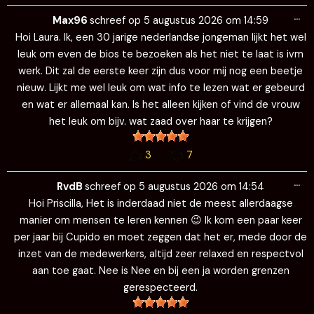
Wi
…
de
Max96
schreef op
5 augustus 2026
om
14:59
me
Hoi Laura. Ik, een 30 jarige nederlandse jongeman lijkt het wel
leuk om even de bios te bezoeken als het niet te laat is ivm
werk. Dit zal de eerste keer zijn dus voor mij nog een beetje
nieuw. Lijkt me wel leuk om wat info te lezen wat er gebeurd
en wat er allemaal kan. Is het alleen kijken of vind de vrouw
het leuk om bijv. wat zaad over haar te krijgen?
3
7
Wi
…
de
RvdB
schreef op
5 augustus 2026
om
14:54
me
Hoi Priscilla, Het is inderdaad niet de meest allerdaagse
manier om mensen te leren kennen 😉 Ik kom een paar keer
per jaar bij Cupido en moet zeggen dat het er, mede door de
inzet van de medewerkers, altijd zeer relaxed en respectvol
aan toe gaat. Nee is Nee en bij een ja worden grenzen
gerespecteerd.