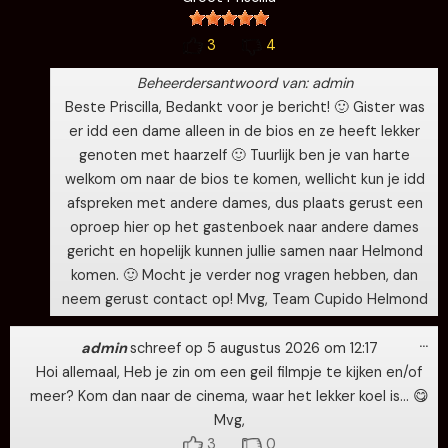
3
4
Beheerdersantwoord van: admin
Beste Priscilla, Bedankt voor je bericht! 🙂 Gister was
er idd een dame alleen in de bios en ze heeft lekker
genoten met haarzelf 🙂 Tuurlijk ben je van harte
welkom om naar de bios te komen, wellicht kun je idd
afspreken met andere dames, dus plaats gerust een
oproep hier op het gastenboek naar andere dames
gericht en hopelijk kunnen jullie samen naar Helmond
komen. 🙂 Mocht je verder nog vragen hebben, dan
neem gerust contact op! Mvg, Team Cupido Helmond
Wi
…
de
admin
schreef op
5 augustus 2026
om
12:17
me
Hoi allemaal, Heb je zin om een geil filmpje te kijken en/of
meer? Kom dan naar de cinema, waar het lekker koel is… 😋
Mvg,
3
0