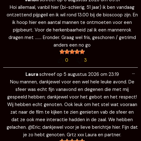
me
Hoi allemaal, vanbil hier (bi-schierig, 51 jaar) ik ben vandaag
ontzettend pijpgeil en ik wil rond 13.00 bij de bioscoop zijn. En
ik hoop hier een aantal mannen te ontmoeten voor een
pijpbeurt. Voor de herkenbaarheid zal ik een mannenrok
dragen met ……. Eronder. Graag wel fris, geschoren / getrimd
anders een no go
0
3
Wi
…
de
Laura
schreef op
5 augustus 2026
om
23:19
me
Nou mannen, dankjewel voor een wel hele leuke avond. De
sfeer was echt fijn vanavond en degenen die met mij
gespeeld hebben; dankjewel voor het gebot en het respect!
Wij hebben echt genoten. Ook leuk om het stel wat vooraan
zat naar de film te kijken te zien genieten vab de sfeer en
dat ze ook mee interactie hadden in de zaal. We hebben
gelachen. @Eric; dankjewel voor je lieve berichtje hier. Fijn dat
je zo hebt genoten. Grtz xxx Laura en partner.